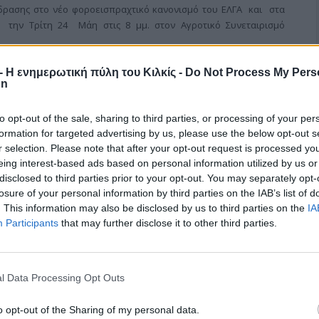
δρασης στο νέο φοροεισπραχτικό κανονισμό του ΕΛΓΑ και στα
α την Τρίτη 24 Μάη στις 8 μμ. στον Αγροτικό Συνεταιρισμό
r - Η ενημερωτική πύλη του Κιλκίς -
Do Not Process My Pers
on
to opt-out of the sale, sharing to third parties, or processing of your per
τες του ν. Κιλκίς
formation for targeted advertising by us, please use the below opt-out s
r selection. Please note that after your opt-out request is processed y
eing interest-based ads based on personal information utilized by us or
 ειδικής ασφαλιστικής εισφοράς ανά στρέμμα ή άλλη μονάδα
disclosed to third parties prior to your opt-out. You may separately opt-
ειδών της φυτικής παραγωγής καθώς και το ύψος της ειδικής
losure of your personal information by third parties on the IAB’s list of
είδος και κατηγορία των ασφαλιζόμενων ειδών του ζωικού
. This information may also be disclosed by us to third parties on the
IA
ους αγρότες του ν. Κιλκίς, όπως περιγράφεται στο σχετικό ΦΕΚ
Participants
that may further disclose it to other third parties.
 καταχωρίζουμε σε δυο στήλες.
l Data Processing Opt Outs
o opt-out of the Sharing of my personal data.
ον χαβά του…