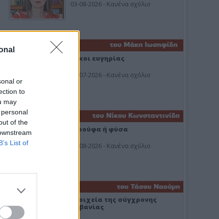
03-08-2026 - Κανένα σχόλιο
onal
Οίκοι ευγηρίας
24-07-2026 - Κανένα σχόλιο
sonal or
ection to
ou may
 personal
out of the
Ή ρούφα ή φύσα
 downstream
B’s List of
03-08-2026 - Κανένα σχόλιο
Στοιχεία της σύγχρονης
Αλβανίας