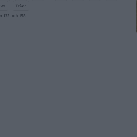
ενο
Τέλος
α 133 από 158