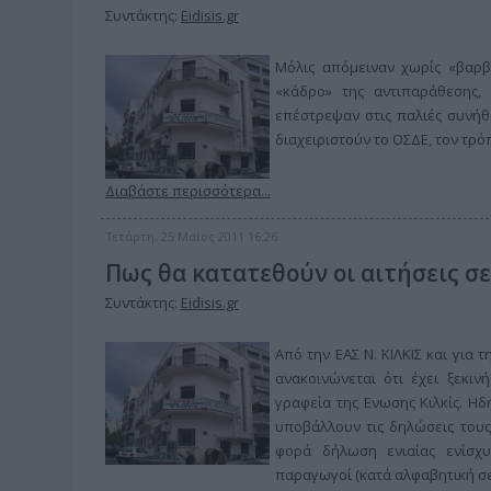
Συντάκτης:
Eidisis.gr
Μόλις απόμειναν χωρίς «βαρβ
«κάδρο» της αντιπαράθεσης,
επέστρεψαν στις παλιές συνήθε
διαχειριστούν το ΟΣΔΕ, τον τρόπ
Διαβάστε περισσότερα...
Τετάρτη, 25 Μαϊος 2011 16:26
Πως θα κατατεθούν οι αιτήσεις σε
Συντάκτης:
Eidisis.gr
Aπό την ΕΑΣ Ν. ΚΙΛΚΙΣ και για
ανακοινώνεται ότι έχει ξεκιν
γραφεία της Ενωσης Κιλκίς. Ηδ
υποβάλλουν τις δηλώσεις του
φορά δήλωση ενιαίας ενίσχυ
παραγωγοί (κατά αλφαβητική σει