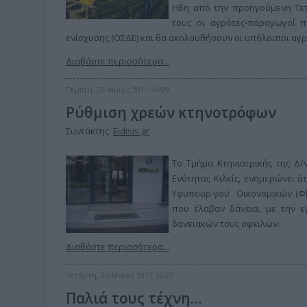
Ηδη από την προηγούμενη Τετά
τους οι αγρότες-παραγωγοί 
ενίσχυσης (ΟΣΔΕ) και θα ακολουθήσουν οι υπόλοιποι αγρ
Διαβάστε περισσότερα...
Πέμπτη, 26 Μαϊος 2011 14:09
Ρύθμιση χρεών κτηνοτρόφων
Συντάκτης:
Eidisis.gr
Το Τμήμα Κτηνιατρικής της Δ/
Ενότητας Κιλκίς, ενημερώνει ό
Υφυπουρ-γού Οικονομικών (ΦΕ
που έλαβαν δάνεια, με την ε
δανειακών τους οφειλών.
Διαβάστε περισσότερα...
Τετάρτη, 25 Μαϊος 2011 16:27
Παλιά τους τέχνη…