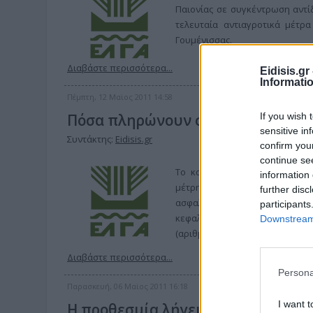
Παιονίας σε συγκέντρωση αντί
τελευταία αντιαγροτικά μέτρ
Γουμένισσας.
Διαβάστε περισσότερα...
Eidisis.g
Informati
Πέμπτη, 12 Μαϊος 2011 14:58
If you wish 
Πόσα πληρώνουν στον ΕΛΓΑ οι αγρό
sensitive in
Συντάκτης:
Eidisis.gr
confirm you
continue se
Το καθεστώς και το ύψος της
information 
μέτρησης των ασφαλιζόμενων 
further disc
ασφαλιστικής εισφοράς ανά 
participants
κεφαλαίου υπέρ του ΕΛΓΑ για τ
Downstream 
(αριθμ. Φύλλου 44, 24/01/2011)
Διαβάστε περισσότερα...
Persona
Παρασκευή, 06 Μαϊος 2011 16:18
I want t
Η προθεσμία λήγει. Ο υπουργός τ