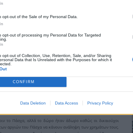
In
o opt-out of the Sale of my Personal Data.
ικασία υποβολής των δηλώσεων των αγροτών στο Ολοκληρωμένο
In
ου (ΟΣΔΕ) καθώς Υπουργείο Αγροτικής Ανάπτυξης και ο ΟΠΕΚΕΠΕ
ουργείο όρισε φέτος με τη σύμφωνη γνώμη και της ηγεσίας της
to opt-out of processing my Personal Data for Targeted
ing.
ρώ ως δαπάνη ανά αγρότη για την υποβολή και επεξεργασία των
In
ες Ενώσεις, όταν το 2010 το αντίστοιχο ποσόν ήταν 70 ευρώ.
τό, τα 12 ευρώ παρακρατούνται από την ΠΑΣΕΓΕΣ απομένουν 14
o opt-out of Collection, Use, Retention, Sale, and/or Sharing
αφής και της ψηφιοποποίησης των δηλώσεων, δηλαδή ποσόν που
ersonal Data that Is Unrelated with the Purposes for which it
lected.
Out
CONFIRM
ένει η επιστροφή ΦΠΑ
Data Deletion
Data Access
Privacy Policy
ριν το Πάσχα, αλλά το δώρο ήταν άδωρο καθώς οι δικαιούχοι
των αργιών του Πάσχα να κάνουν ανάληψη των χρημάτων τους.