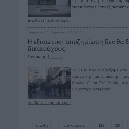
Έτσι από την Τρίτη έχουν πρό
τις επιδοτήσεις της εξισωτικής
Διαβάστε περισσότερα...
Παρασκευή, 15 Απριλίου 2011 14:06
Η εξισωτική αποζημίωση δεν θα δ
δικαιούχους
Συντάκτης:
Eidisis.gr
Το θέμα που αναδείξαμε από 
εξισωτικής αποζημίωσης πρι
βουλευτής του ΣΥΡΙΖΑ Μαρία Αμ
Ειδικότερα αναφέρει:
Διαβάστε περισσότερα...
Έναρξη
Προηγούμενο
128
129