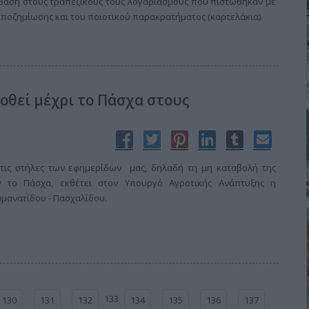
σβαση στους τραπεζικούς τους λογαριασμούς που πιστώθηκαν με
 αποζημίωσης και του ποιοτικού παρακρατήματος (καρτελάκια).
οθεί μέχρι το Πάσχα στους
τις στήλες των εφημερίδων μας, δηλαδή τη μη καταβολή της
ν το Πάσχα, εκθέτει στον Υπουργό Αγροτικής Ανάπτυξης η
μανατίδου - Πασχαλίδου.
133
130
131
132
134
135
136
137