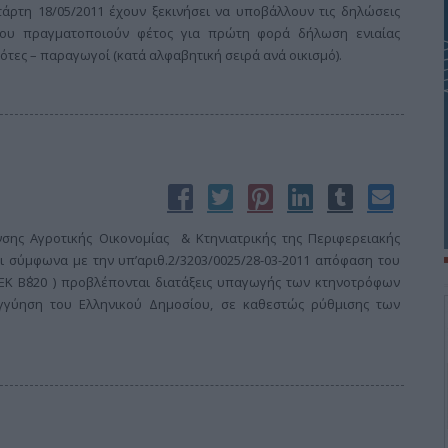
ρτη 18/05/2011 έχουν ξεκινήσει να υποβάλλουν τις δηλώσεις
που πραγματοποιούν φέτος για πρώτη φορά δήλωση ενιαίας
ότες – παραγωγοί (κατά αλφαβητική σειρά ανά οικισμό).
νσης Αγροτικής Οικονομίας & Κτηνιατρικής της Περιφερειακής
τι σύμφωνα με την υπ’αριθ.2/3203/0025/28-03-2011 απόφαση του
Κ Β΄820 ) προβλέπονται διατάξεις υπαγωγής των κτηνοτρόφων
γγύηση του Ελληνικού Δημοσίου, σε καθεστώς ρύθμισης των