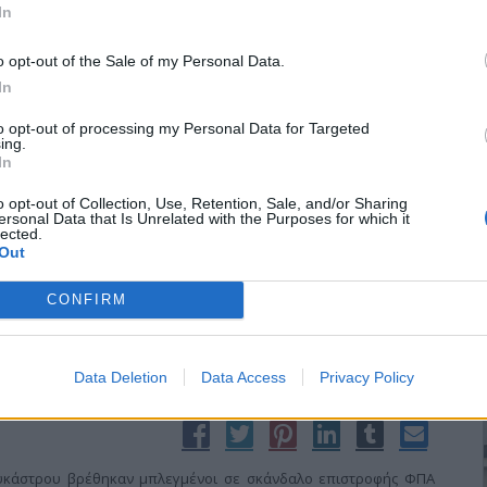
 κ.ο.κ.
In
o opt-out of the Sale of my Personal Data.
In
αραγωγοί-θύματα του σκανδάλου με το
to opt-out of processing my Personal Data for Targeted
ing.
In
o opt-out of Collection, Use, Retention, Sale, and/or Sharing
ersonal Data that Is Unrelated with the Purposes for which it
ένα οι αγρότες της περιοχής Πολυκάστρου, οι οποίοι έπεσαν
lected.
Out
τους 80 αγρότες συγκεντρώθηκαν το βράδυ της Δευτέρας στο
σαν όλες τις πτυχές της υπόθεσης.
CONFIRM
Data Deletion
Data Access
Privacy Policy
 έμπλεξαν αγρότες και συνεταιρισμός
λυκάστρου βρέθηκαν μπλεγμένοι σε σκάνδαλο επιστροφής ΦΠΑ