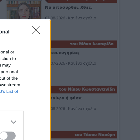
Να αποσυρθεί. Χθες.
03-08-2026 - Κανένα σχόλιο
onal
sonal or
Οίκοι ευγηρίας
ection to
24-07-2026 - Κανένα σχόλιο
ou may
 personal
out of the
 downstream
B’s List of
Ή ρούφα ή φύσα
03-08-2026 - Κανένα σχόλιο