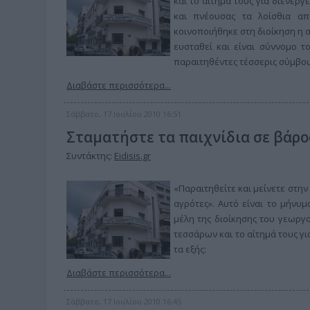
και το αίτημά τους για διενέρ
και πνέουσας τα λοίσθια απ
κοινοποιήθηκε στη διοίκηση η 
ευσταθεί και είναι σύννομο τ
παραιτηθέντες τέσσερις σύμβου
Διαβάστε περισσότερα...
Σάββατο, 17 Ιουλίου 2010 16:51
Σταματήστε τα παιχνίδια σε βάρο
Συντάκτης:
Eidisis.gr
«Παραιτηθείτε και μείνετε στην
αγρότες». Αυτό είναι το μήνυμ
μέλη της διοίκησης του γεωργ
τεσσάρων και το αίτημά τους γ
τα εξής:
Διαβάστε περισσότερα...
Σάββατο, 17 Ιουλίου 2010 16:45