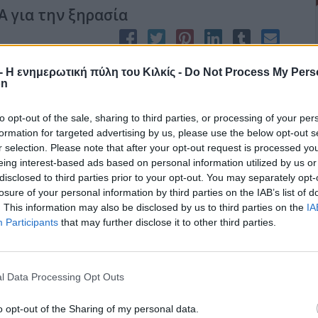
Α για την ξηρασία
ισχύσεων συνολικού ύψους 4.396.071 ευρώ προς 3930 αγρότες
r - Η ενημερωτική πύλη του Κιλκίς -
Do Not Process My Pers
προχωρεί τις επόμενες ημέρες ο ΕΛΓΑ. Ειδικότερα:
on
to opt-out of the sale, sharing to third parties, or processing of your per
formation for targeted advertising by us, please use the below opt-out s
r selection. Please note that after your opt-out request is processed y
eing interest-based ads based on personal information utilized by us or
disclosed to third parties prior to your opt-out. You may separately opt-
losure of your personal information by third parties on the IAB’s list of
. This information may also be disclosed by us to third parties on the
IA
Participants
that may further disclose it to other third parties.
υνεταιρισμών Κιλκίς τέλος δεν έχει και δυο μήνες μετά τη
λέγειν, αφού τα περισσότερα μέλη ήταν και μέλη της προ της
παραιτήθηκαν ομαδικά και ζητούν την προκήρυξη νέων εκλογών!
l Data Processing Opt Outs
την μη επίλυση των προβλημάτων ψηφιοποίησης των δηλώσεων,
ασίας από τους τρεις συμβούλους που απόμειναν στη διοίκηση
o opt-out of the Sharing of my personal data.