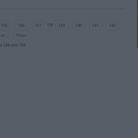
138
135
136
137
139
140
141
142
ενο
Τέλος
α 138 από 158