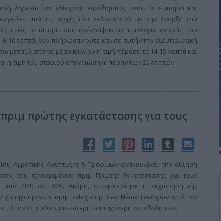
ανή ληστεία του γλίσχρου εισοδήματός τους. Οι έμποροι και
αγγείλει από τις αρχές του καλοκαιριού με την έναρξη του
ές τιμές το σιτάρι τους, ανέγραψαν σε τιμολόγια αγοράς που
ό 8-10 λεπτά, δεν πλήρωσαν ούτε καν σε αυτήν την εξευτελιστική
τω μεταξύ από τα μέσα Ιουλίου η τιμή πέρασε τα 14-15 λεπτά και
ία, η τιμή του σταριού απογειώθηκε πέραν των 20 λεπτών.
 πριμ πρώτης εγκατάστασης για τους
είου Αγροτικής Ανάπτυξης & Τροφίμων ανακοινώνει την αύξηση
σης του εγκεκριμένου πριμ Πρώτης Εγκατάστασης για τους
ς, από 40% σε 70%. Ακόμη, αποφασίστηκε η εκχώρηση της
ων χορηγούμενων πριμ ενίσχυσης των Νέων Γεωργών από τον
κοπό την αποτελεσματικότερη και ταχύτερη καταβολή τους.