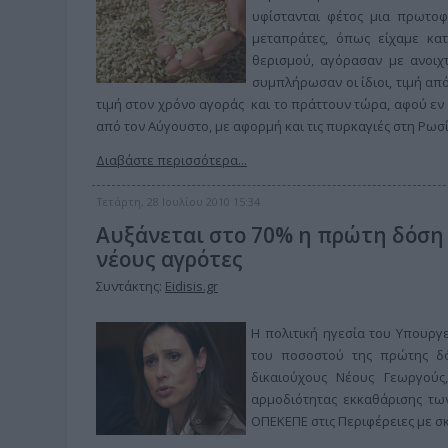
υφίστανται φέτος μια πρωτοφ
μεταπράτες, όπως είχαμε κατ
θερισμού, αγόρασαν με ανοιχτ
συμπλήρωσαν οι ίδιοι, τιμή απ
τιμή στον χρόνο αγοράς και το πράττουν τώρα, αφού εν 
από τον Αύγουστο, με αφορμή και τις πυρκαγιές στη Ρωσ
Διαβάστε περισσότερα...
Τετάρτη, 28 Ιουλίου 2010 15:34
Αυξάνεται στο 70% η πρώτη δόση
νέους αγρότες
Συντάκτης:
Eidisis.gr
Η πολιτική ηγεσία του Υπουργ
του ποσοστού της πρώτης δό
δικαιούχους Νέους Γεωργού
αρμοδιότητας εκκαθάρισης τ
ΟΠΕΚΕΠΕ στις Περιφέρειες με σ