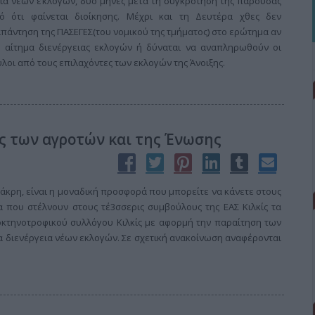
γεια νέων εκλογών, δυο μήνες μετά τη συγκρότηση της παρούσας
ό ότι φαίνεται διοίκησης. Μέχρι και τη Δευτέρα χθες δεν
απάντηση της ΠΑΣΕΓΕΣ(του νομικού της τμήματος) στο ερώτημα αν
ο αίτημα διενέργειας εκλογών ή δύναται να αναπληρωθούν οι
λοι από τους επιλαχόντες των εκλογών της Άνοιξης.
ς των αγροτών και της Ένωσης
 άκρη, είναι η μοναδική προσφορά που μπορείτε να κάνετε στους
α που στέλνουν στους τέ3σσερις συμβούλους της ΕΑΣ Κιλκίς τα
οκτηνοτροφικού συλλόγου Κιλκίς με αφορμή την παραίτηση των
ια διενέργεια νέων εκλογών. Σε σχετική ανακοίνωση αναφέρονται