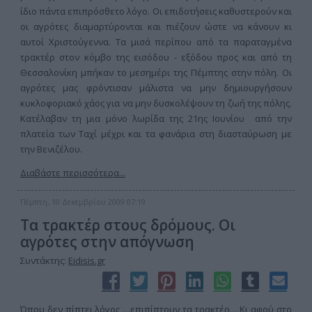
ίδιο πάντα επιπρόσθετο λόγο. Οι επιδοτήσεις καθυστερούν και
οι αγρότες διαμαρτύρονται και πιέζουν ώστε να κάνουν κι
αυτοί Χριστούγεννα. Τα μισά περίπου από τα παραταγμένα
τρακτέρ στον κόμβο της εισόδου - εξόδου προς και από τη
Θεσσαλονίκη μπήκαν το μεσημέρι της Πέμπτης στην πόλη. Οι
αγρότες μας φρόντισαν μάλιστα να μην δημιουργήσουν
κυκλοφοριακό χάος για να μην δυσκολέψουν τη ζωή της πόλης.
Κατέλαβαν τη μια μόνο λωρίδα της 21ης Ιουνίου από την
πλατεία των Ταχί μέχρι και τα φανάρια στη διασταύρωση με
την Βενιζέλου.
Διαβάστε περισσότερα...
Πέμπτη, 10 Δεκεμβρίου 2009 07:19
Τα τρακτέρ στους δρόμους. Οι
αγρότες στην απόγνωση
Συντάκτης:
Eidisis.gr
Όπου δεν πίπτει λόγος …επιπίπτουν τα τρακτέρ… Κι αφού στο