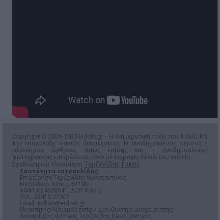
Copyright © 2006-2026 Eidisis.gr - Η ενημερωτική πύλη του Κιλκίς. Με
την επιφύλαξη παντός δικαιώματος. Η αναδημοσίευση μέρους ή
ολόκληρου άρθρου, όπως επίσης και η αναδημοσίευση
φωτογραφίας επιτρέπεται μόνο μέ έγγραφη άδεια του εκδότη.
Τερζενίδης Νικος
Σχεδίαση και Υλοποίηση
Ταυτότητα ιστοσελίδας
Επιχείρηση Τερζενίδης Κωνσταντίνος
Μεταλλικό, Κιλκίς, 61100
ΑΦΜ: 024638641, ΔΟΥ Κιλκίς
Τηλ.: 23410 27307
Email:
eidisis@eidisis.gr
Ιδιοκτήτης/ Νόμιμος εκπρ./ Διευθυντής/ Διαχειριστής/
Δικαιούχος domain: Τερζενίδης Κωνσταντίνος