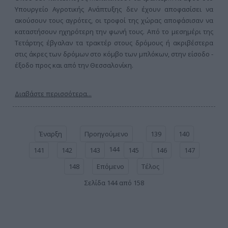
Υπουργείο Αγροτικής Ανάπτυξης δεν έχουν αποφασίσει να
ακούσουν τους αγρότες, οι τροφοί της χώρας αποφάσισαν να
καταστήσουν ηχηρότερη την φωνή τους. Από το μεσημέρι της
Τετάρτης έβγαλαν τα τρακτέρ στους δρόμους ή ακριβέστερα
στις άκρες των δρόμων στο κόμβο των μπλόκων, στην είσοδο -
έξοδο προς και από την Θεσσαλονίκη.
Διαβάστε περισσότερα...
Έναρξη
Προηγούμενο
139
140
144
141
142
143
145
146
147
148
Επόμενο
Τέλος
Σελίδα 144 από 158