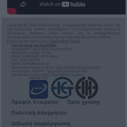
Copyright © 2006-2026 Eidisis.gr - Η ενημερωτική πύλη του Κιλκίς. Με
την επιφύλαξη παντός δικαιώματος. Η αναδημοσίευση μέρους ή
ολόκληρου άρθρου, όπως επίσης και η αναδημοσίευση
φωτογραφίας επιτρέπεται μόνο μέ έγγραφη άδεια του εκδότη.
Τερζενίδης Νικος
Σχεδίαση και Υλοποίηση
Ταυτότητα ιστοσελίδας
Επιχείρηση Τερζενίδης Κωνσταντίνος
Μεταλλικό, Κιλκίς, 61100
ΑΦΜ: 024638641, ΔΟΥ Κιλκίς
Τηλ.: 23410 27307
Email:
eidisis@eidisis.gr
Ιδιοκτήτης/ Νόμιμος εκπρ./ Διευθυντής/ Διαχειριστής/
Δικαιούχος domain: Τερζενίδης Κωνσταντίνος
Διευθύντρια σύνταξης: Παγλαρίδου Ιωάννα
Προφίλ Εταιρείας
Όροι χρήσης
Πολιτική Απορρήτου
Δήλωση συμμόρφωσης