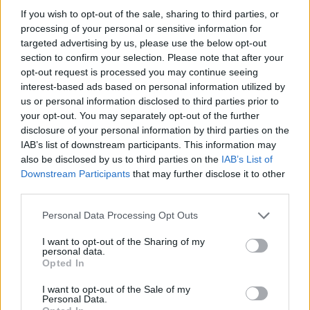
ΑΠΟΨΕΙΣ
If you wish to opt-out of the sale, sharing to third parties, or
processing of your personal or sensitive information for
targeted advertising by us, please use the below opt-out
Εδώ Παππάς, εκεί Παππάς, που είναι
section to confirm your selection. Please note that after your
ο ΣΥΡΙΖΑ και οι Κιλκισιώτες
opt-out request is processed you may continue seeing
interest-based ads based on personal information utilized by
26-07-2026 - Κανένα σχόλιο
us or personal information disclosed to third parties prior to
your opt-out. You may separately opt-out of the further
disclosure of your personal information by third parties on the
IAB’s list of downstream participants. This information may
Κιλκίς προς Χατζηδάκη: Στηρίξτε
also be disclosed by us to third parties on the
IAB’s List of
εμπράκτως την περιφέρεια – μειώσ…
Downstream Participants
that may further disclose it to other
third parties.
11-06-2026 - Κανένα σχόλιο
Personal Data Processing Opt Outs
I want to opt-out of the Sharing of my
personal data.
Να αποσυρθεί. Χθες.
Opted In
03-08-2026 - Κανένα σχόλιο
I want to opt-out of the Sale of my
Personal Data.