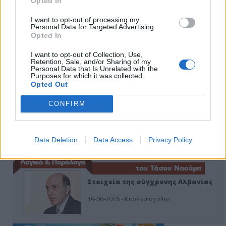
Opted In
I want to opt-out of processing my
Personal Data for Targeted Advertising.
Οίκοι ευγηρίας
Opted In
24-07-2026 - Κανένα σχόλιο
I want to opt-out of Collection, Use,
Retention, Sale, and/or Sharing of my
Personal Data that Is Unrelated with the
Purposes for which it was collected.
Opted Out
CONFIRM
Ή ρούφα ή φύσα
03-08-2026 - Κανένα σχόλιο
Data Deletion
Data Access
Privacy Policy
Στοιχεία της σύγχρονης Αλβανίας
19-06-2026 - Κανένα σχόλιο