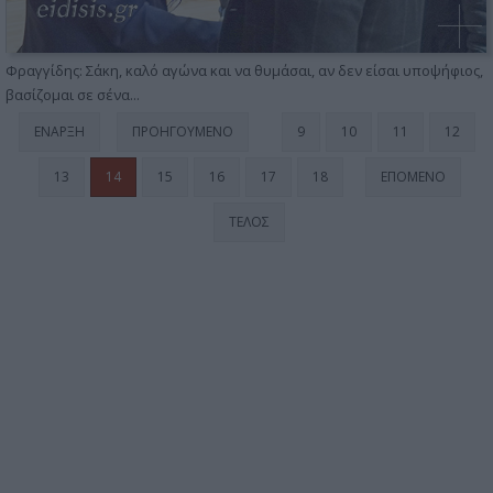
Φραγγίδης: Σάκη, καλό αγώνα και να θυμάσαι, αν δεν είσαι υποψήφιος,
βασίζομαι σε σένα...
ΈΝΑΡΞΗ
ΠΡΟΗΓΟΎΜΕΝΟ
9
10
11
12
13
14
15
16
17
18
ΕΠΌΜΕΝΟ
ΤΈΛΟΣ