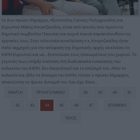
Οι δυο πρώην δήμαρχοι, Αξιούπολης Γιάννης Πολυχρονίδης και
Ευρωπού Μάκης Κουρτζανίδης, είναι από αυτούς που τιμούν το
δημοτικό συμβούλιο Παιονίας και συχνά πυκνά παρακολουθούν τις
εργασίες τους. Στην τελευταία συνεδρίαση ο κ. Κουρτζανίδης ήταν
πολύ αιχμηρός για την απόφαση της δημοτικής αρχής να κλείσει το
ΚΑΠΗ Ευρωπού και να ...ξεσπιτώσει τους ηλικιωμένους του χωριού. Το
γεγονός πως υπήρξε ένσταση στη διαδιακασία ενοικίασης του
κυλικείου του ΚΑΠΗ, δεν δικαιολογεί και το κλείσιμό του. Αλλο το
κυλικείο και άλλο το άνοιγμα του ΚΑΠΗ, τόνισε ο πρώην δήμαρχος,
απαιτώντας το άμεσο άνοιγμά του. Και είχε δίκιο...
ΈΝΑΡΞΗ
ΠΡΟΗΓΟΎΜΕΝΟ
38
39
40
41
42
43
44
45
46
47
ΕΠΌΜΕΝΟ
ΤΈΛΟΣ