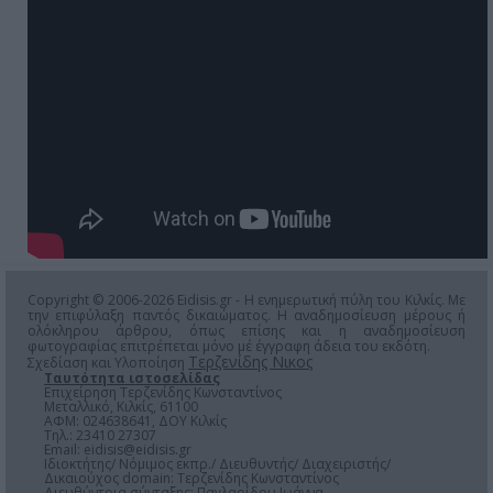
Copyright © 2006-2026 Eidisis.gr - Η ενημερωτική πύλη του Κιλκίς. Με
την επιφύλαξη παντός δικαιώματος. Η αναδημοσίευση μέρους ή
ολόκληρου άρθρου, όπως επίσης και η αναδημοσίευση
φωτογραφίας επιτρέπεται μόνο μέ έγγραφη άδεια του εκδότη.
Τερζενίδης Νικος
Σχεδίαση και Υλοποίηση
Ταυτότητα ιστοσελίδας
Επιχείρηση Τερζενίδης Κωνσταντίνος
Μεταλλικό, Κιλκίς, 61100
ΑΦΜ: 024638641, ΔΟΥ Κιλκίς
Τηλ.: 23410 27307
Email:
eidisis@eidisis.gr
Ιδιοκτήτης/ Νόμιμος εκπρ./ Διευθυντής/ Διαχειριστής/
Δικαιούχος domain: Τερζενίδης Κωνσταντίνος
Διευθύντρια σύνταξης: Παγλαρίδου Ιωάννα