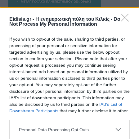
Eidisis.gr - Η ενημερωτική πύλη του Κιλκίς -
Do
Not Process My Personal Information
If you wish to opt-out of the sale, sharing to third parties, or
processing of your personal or sensitive information for
targeted advertising by us, please use the below opt-out
section to confirm your selection. Please note that after your
ΑΠΟΨΕΙΣ
opt-out request is processed you may continue seeing
interest-based ads based on personal information utilized by
us or personal information disclosed to third parties prior to
your opt-out. You may separately opt-out of the further
Εδώ Παππάς, εκεί Παππάς, που είναι
disclosure of your personal information by third parties on the
ο ΣΥΡΙΖΑ και οι Κιλκισιώτες
IAB’s list of downstream participants. This information may
also be disclosed by us to third parties on the
IAB’s List of
26-07-2026 - Κανένα σχόλιο
Downstream Participants
that may further disclose it to other
third parties.
Personal Data Processing Opt Outs
Κιλκίς προς Χατζηδάκη: Στηρίξτε