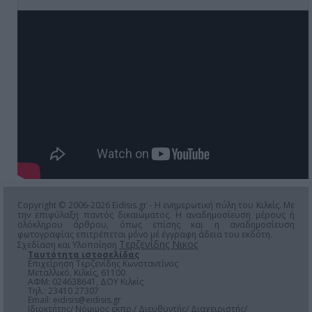
Copyright © 2006-2026 Eidisis.gr - Η ενημερωτική πύλη του Κιλκίς. Με
την επιφύλαξη παντός δικαιώματος. Η αναδημοσίευση μέρους ή
ολόκληρου άρθρου, όπως επίσης και η αναδημοσίευση
φωτογραφίας επιτρέπεται μόνο μέ έγγραφη άδεια του εκδότη.
Τερζενίδης Νικος
Σχεδίαση και Υλοποίηση
Ταυτότητα ιστοσελίδας
Επιχείρηση Τερζενίδης Κωνσταντίνος
Μεταλλικό, Κιλκίς, 61100
ΑΦΜ: 024638641, ΔΟΥ Κιλκίς
Τηλ.: 23410 27307
Email:
eidisis@eidisis.gr
Ιδιοκτήτης/ Νόμιμος εκπρ./ Διευθυντής/ Διαχειριστής/