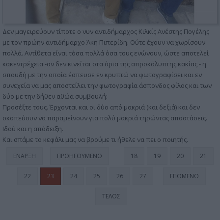
Δεν μαγειρεύουν τίποτε ο νυν αντιδήμαρχος Κιλκίς Ανέστης Πογέλης
με τον πρώην αντιδήμαρχο Άκη Πιπερίδη. Ούτε έχουν να χωρίσουν
πολλά. Αντίθετα είναι τόσα πολλά όσα τους ενώνουν, ώστε αποτελεί
κακεντρέχεια -αν δεν κινείται στα όρια της απροκάλυπτης κακίας - η
σπουδή με την οποία έσπευσε εν κρυπτώ να φωτογραφίσει και εν
συνεχεία να μας αποστείλει την φωτογραφία άσπονδος φίλος και των
δύο με την δήθεν αθώα συμβουλή:
Προσέξτε τους. Έρχονται και οι δύο από μακριά (και δεξιά) και δεν
σκοπεύουν να παραμείνουν για πολύ μακριά τηρώντας αποστάσεις.
Ιδού και η απόδειξη.
Και σπάμε το κεφάλι μας να βρούμε τι ήθελε να πει ο ποιητής.
ΈΝΑΡΞΗ
ΠΡΟΗΓΟΎΜΕΝΟ
18
19
20
21
22
23
24
25
26
27
ΕΠΌΜΕΝΟ
ΤΈΛΟΣ