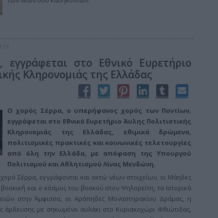
των νέων σου καθηκόντων.
7:17
 εγγράφεται στο Εθνικό Ευρετήριο
ικής Κληρονομιάς της Ελλάδας
Ο χορός Σέρρα, ο υπερήφανος χορός των Ποντίων,
εγγράφεται στο Εθνικό Ευρετήριο Άυλης Πολιτιστικής
Κληρονομιάς της Ελλάδας, εθιμικά δρώμενα,
πολιτισμικές πρακτικές και κοινωνικές τελετουργίες
από όλη την Ελλάδα, με απόφαση της Υπουργού
Πολιτισμού και Αθλητισμού Λίνας Μενδώνη.
ν χορό Σέρρα, εγγράφονται και οκτώ νέων στοιχείων, οι Μάηδες
 βοσκική και ο κόσμος του βοσκού στον Ψηλορείτη, τα Ιστορικά
χειών στην Άμφισσα, οι Αράπηδες Μοναστηρακίου Δράμας, η
ς άρδευσης με σηκωμένο αυλάκι στο Κυριακοχώρι Φθιώτιδας,