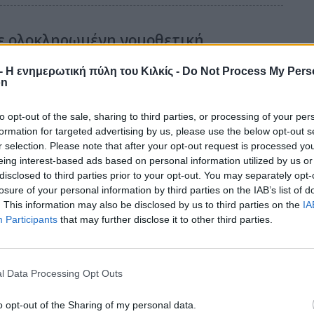
ε ολοκληρωμένη νομοθετική
στικό χάρτη αναγκών»
r - Η ενημερωτική πύλη του Κιλκίς -
Do Not Process My Pers
on
ς επί του νομοσχεδίου του Υπουργείου Υγείας, με το οποίο
to opt-out of the sale, sharing to third parties, or processing of your per
ύμβαση της δωρεάς του Ιδρύματος Νιάρχος προς το Ελληνικό
formation for targeted advertising by us, please use the below opt-out s
ον σχεδιασμό, την κατασκευή και τον εξοπλισμό του
r selection. Please note that after your opt-out request is processed y
ρικού Νοσοκομείου Θεσσαλονίκης Ίδρυμα Σταύρος Νιάρχος,
eing interest-based ads based on personal information utilized by us or
αγορητής ο Υπεύθυνος Τομέα Υγείας και βουλευτής Κιλκίς του
disclosed to third parties prior to your opt-out. You may separately opt-
ργος Φραγγίδης
.
losure of your personal information by third parties on the IAB’s list of
. This information may also be disclosed by us to third parties on the
IA
Participants
that may further disclose it to other third parties.
 Πρωινής του Κιλκίς, μοναδικής
l Data Processing Opt Outs
κίς (9-2-2022)
o opt-out of the Sharing of my personal data.