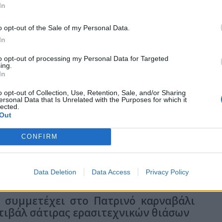
In
δο της Πρωινής του Κιλκίς, μοναδικής καθημερινής εφημερίδας
o opt-out of the Sale of my Personal Data.
In
to opt-out of processing my Personal Data for Targeted
ing.
In
o opt-out of Collection, Use, Retention, Sale, and/or Sharing
ersonal Data that Is Unrelated with the Purposes for which it
lected.
υνεργασίες δεν θα είναι άνευ όρων"
Out
CONFIRM
ς Κιλκίς του ΣΥΡΙΖΑ-ΠΣ και αναπλ. Τομεάρχισσας Δικαιοσύνης,
στον Γιάννη Παργινό για την εφημερίδα "Παρασκήνιο".
Data Deletion
Data Access
Privacy Policy
9:51
ς συμμετέχει στο Πατρινό καρναβάλι
στιβάλ σάτιρας ερασιτεχνικών θιάσων