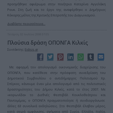
προηγήθηκε αφιέρωμα στην ποιήτρια Κατερίνα Αγγελάκη
Ρουκ. Στη ζωή και το έργο της αναφέρθηκε ο Δημήτριος
Κόκορης μέλος της Κριτικής Επιτροπής του Διαγωνισμού.
Διαβάστε περισσότερα...
Τετάρτη, 02 Ιουλίου 2008 07:05
Πλούσια δράση ΟΠΟΝΓΑ Κιλκίς
Συντάκτης:
Eidisis.gr
Με αφορμή τον απολογισμό οικονομικής διαχείρισης του
ΟΠΟΝΓΑ, που κατέθεσε στην πρόσφατη συνεδρίαση του
Δημοτικού Συμβουλίου ο αντιδήμαρχος Πολιτισμού Χρ.
Σπίγκος, κάνουμε έναν μίνι απολογισμό από τις πολιτιστικές
δραστηριότητες του Δήμου Κιλκίς, κατά το έτος 2007. Με
«κορωνίδα» το Διεθνές Φεστιβάλ Κουκλοθεάτρου και
Παντομίμας, ο ΟΠΟΝΓΑ πραγματοποίησε ή συνδιοργάνωσε
άλλες 63 συνολικά εκδηλώσεις. Στο Φεστιβάλ έλαβαν μέρος,
κατά σειρά εμφάνισης, σχήματα από Συρία, Ελλάδα, Ιταλία,