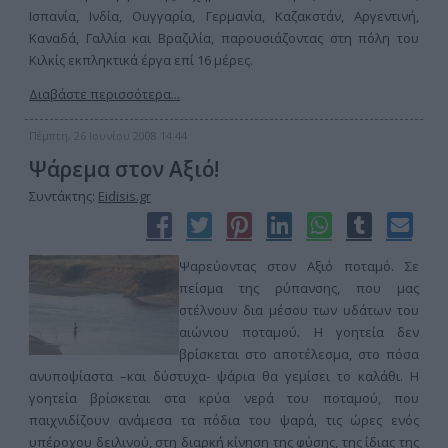
Ισπανία, Ινδία, Ουγγαρία, Γερμανία, Καζακστάν, Αργεντινή,
Καναδά, Γαλλία και Βραζιλία, παρουσιάζοντας στη πόλη του
Κιλκίς εκπληκτικά έργα επί 16 μέρες.
Διαβάστε περισσότερα...
Πέμπτη, 26 Ιουνίου 2008 14:44
Ψάρεμα στον Αξιό!
Συντάκτης:
Eidisis.gr
Ψαρεύοντας στον Αξιό ποταμό. Σε
πείσμα της ρύπανσης, που μας
στέλνουν δια μέσου των υδάτων του
αιώνιου ποταμού. Η γοητεία δεν
βρίσκεται στο αποτέλεσμα, στο πόσα
ανυποψίαστα –και δύστυχα- ψάρια θα γεμίσει το καλάθι. Η
γοητεία βρίσκεται στα κρύα νερά του ποταμού, που
παιχνιδίζουν ανάμεσα τα πόδια του ψαρά, τις ώρες ενός
υπέροχου δειλινού, στη διαρκή κίνηση της φύσης, της ίδιας της