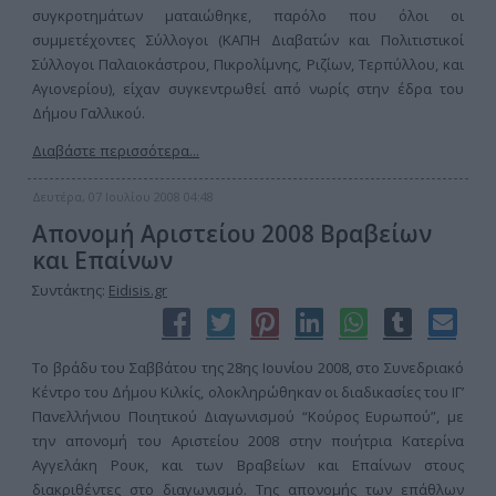
συγκροτημάτων ματαιώθηκε, παρόλο που όλοι οι
συμμετέχοντες Σύλλογοι (ΚΑΠΗ Διαβατών και Πολιτιστικοί
Σύλλογοι Παλαιοκάστρου, Πικρολίμνης, Ριζίων, Τερπύλλου, και
Αγιονερίου), είχαν συγκεντρωθεί από νωρίς στην έδρα του
Δήμου Γαλλικού.
Διαβάστε περισσότερα...
Δευτέρα, 07 Ιουλίου 2008 04:48
Απονομή Αριστείου 2008 Βραβείων
και Επαίνων
Συντάκτης:
Eidisis.gr
Το βράδυ του Σαββάτου της 28ης Ιουνίου 2008, στο Συνεδριακό
Κέντρο του Δήμου Κιλκίς, ολοκληρώθηκαν οι διαδικασίες του ΙΓ’
Πανελλήνιου Ποιητικού Διαγωνισμού “Κούρος Ευρωπού”, με
την απονομή του Αριστείου 2008 στην ποιήτρια Κατερίνα
Αγγελάκη Ρουκ, και των Βραβείων και Επαίνων στους
διακριθέντες στο διαγωνισμό. Της απονομής των επάθλων