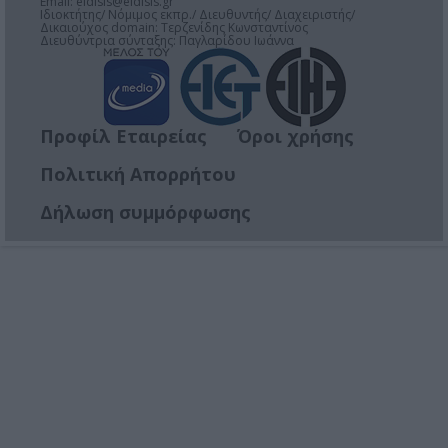
Email:
eidisis@eidisis.gr
Ιδιοκτήτης/ Νόμιμος εκπρ./ Διευθυντής/ Διαχειριστής/
Δικαιούχος domain: Τερζενίδης Κωνσταντίνος
Διευθύντρια σύνταξης: Παγλαρίδου Ιωάννα
Προφίλ Εταιρείας
Όροι χρήσης
Πολιτική Απορρήτου
Δήλωση συμμόρφωσης