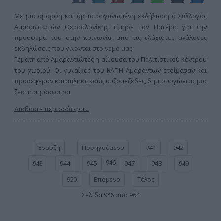
Με μια όμορφη και άρτια οργανωμένη εκδήλωση ο Σύλλογος
Αμαραντιωτών Θεσσαλονίκης τίμησε τον Πατέρα για την
προσφορά του στην κοινωνία, από τις ελάχιστες ανάλογες
εκδηλώσεις που γίνονται στο νομό μας.
Γεμάτη από Αμαραντιώτες η αίθουσα του Πολιτιστικού Κέντρου
του χωριού. Οι γυναίκες του ΚΑΠΗ Αμαράντων ετοίμασαν και
προσέφεραν καταπληκτικούς ουζομεζέδες, δημιουργώντας μια
ζεστή ατμόσφαιρα.
Διαβάστε περισσότερα...
Έναρξη
Προηγούμενο
941
942
946
943
944
945
947
948
949
950
Επόμενο
Τέλος
Σελίδα 946 από 964