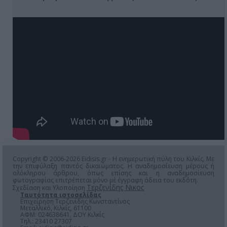
Copyright © 2006-2026 Eidisis.gr - Η ενημερωτική πύλη του Κιλκίς. Με
την επιφύλαξη παντός δικαιώματος. Η αναδημοσίευση μέρους ή
ολόκληρου άρθρου, όπως επίσης και η αναδημοσίευση
φωτογραφίας επιτρέπεται μόνο μέ έγγραφη άδεια του εκδότη.
Τερζενίδης Νικος
Σχεδίαση και Υλοποίηση
Ταυτότητα ιστοσελίδας
Επιχείρηση Τερζενίδης Κωνσταντίνος
Μεταλλικό, Κιλκίς, 61100
ΑΦΜ: 024638641, ΔΟΥ Κιλκίς
Τηλ.: 23410 27307