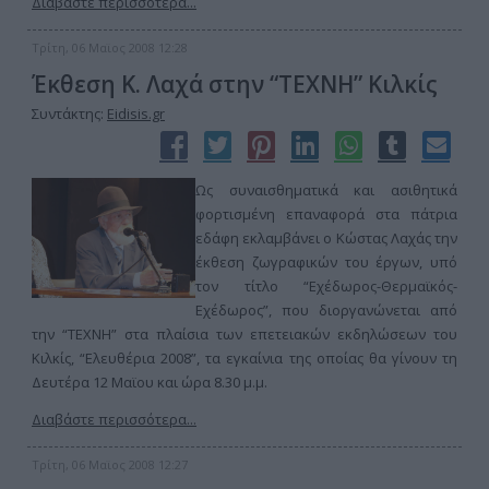
Διαβάστε περισσότερα...
Τρίτη, 06 Μαϊος 2008 12:28
Έκθεση Κ. Λαχά στην “ΤΕΧΝΗ” Κιλκίς
Συντάκτης:
Eidisis.gr
Ως συναισθηματικά και ασιθητικά
φορτισμένη επαναφορά στα πάτρια
εδάφη εκλαμβάνει ο Κώστας Λαχάς την
έκθεση ζωγραφικών του έργων, υπό
τον τίτλο “Εχέδωρος-Θερμαϊκός-
Εχέδωρος”, που διοργανώνεται από
την “ΤΕΧΝΗ” στα πλαίσια των επετειακών εκδηλώσεων του
Κιλκίς, “Ελευθέρια 2008”, τα εγκαίνια της οποίας θα γίνουν τη
Δευτέρα 12 Μαϊου και ώρα 8.30 μ.μ.
Διαβάστε περισσότερα...
Τρίτη, 06 Μαϊος 2008 12:27