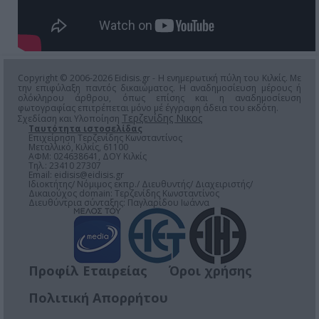
Copyright © 2006-2026 Eidisis.gr - Η ενημερωτική πύλη του Κιλκίς. Με
την επιφύλαξη παντός δικαιώματος. Η αναδημοσίευση μέρους ή
ολόκληρου άρθρου, όπως επίσης και η αναδημοσίευση
φωτογραφίας επιτρέπεται μόνο μέ έγγραφη άδεια του εκδότη.
Τερζενίδης Νικος
Σχεδίαση και Υλοποίηση
Ταυτότητα ιστοσελίδας
Επιχείρηση Τερζενίδης Κωνσταντίνος
Μεταλλικό, Κιλκίς, 61100
ΑΦΜ: 024638641, ΔΟΥ Κιλκίς
Τηλ.: 23410 27307
Email:
eidisis@eidisis.gr
Ιδιοκτήτης/ Νόμιμος εκπρ./ Διευθυντής/ Διαχειριστής/
Δικαιούχος domain: Τερζενίδης Κωνσταντίνος
Διευθύντρια σύνταξης: Παγλαρίδου Ιωάννα
Προφίλ Εταιρείας
Όροι χρήσης
Πολιτική Απορρήτου