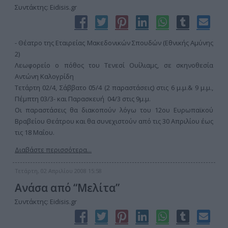
Συντάκτης: Eidisis.gr
- Θέατρο της Εταιρείας Μακεδονικών Σπουδών (Εθνικής Αμύνης
2)
Λεωφορείο ο πόθος του Τενεσί Ουίλιαμς, σε σκηνοθεσία
Αντώνη Καλογρίδη
Τετάρτη 02/4, Σάββατο 05/4 (2 παραστάσεις) στις 6 μ.μ.& 9 μ.μ.,
Πέμπτη 03/3- και Παρασκευή 04/3 στις 9μ.μ.
Οι παραστάσεις θα διακοπούν λόγω του 12ου Ευρωπαϊκού
Βραβείου Θεάτρου και θα συνεχιστούν από τις 30 Απριλίου έως
τις 18 Μαΐου.
Διαβάστε περισσότερα...
Τετάρτη, 02 Απριλίου 2008 15:58
Ανάσα από “Μελίτα”
Συντάκτης: Eidisis.gr