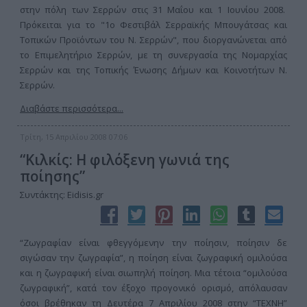
στην πόλη των Σερρών στις 31 Μαΐου και 1 Ιουνίου 2008.
Πρόκειται για το "1ο Φεστιβάλ Σερραϊκής Μπουγάτσας και
Τοπικών Προϊόντων του Ν. Σερρών", που διοργανώνεται από
το Επιμελητήριο Σερρών, με τη συνεργασία της Νομαρχίας
Σερρών και της Τοπικής Ένωσης Δήμων και Κοινοτήτων Ν.
Σερρών.
Διαβάστε περισσότερα...
Τρίτη, 15 Απριλίου 2008 07:06
“Κιλκίς: Η φιλόξενη γωνιά της
ποίησης”
Συντάκτης: Eidisis.gr
“Ζωγραφίαν είναι φθεγγόμενην την ποίησιν, ποίησιν δε
σιγώσαν την ζωγραφία”, η ποίηση είναι ζωγραφική ομιλούσα
και η ζωγραφική είναι σιωπηλή ποίηση. Μια τέτοια “ομιλούσα
ζωγραφική”, κατά τον έξοχο προγονικό ορισμό, απόλαυσαν
όσοι βρέθηκαν τη Δευτέρα 7 Απριλίου 2008 στην “ΤΕΧΝΗ”