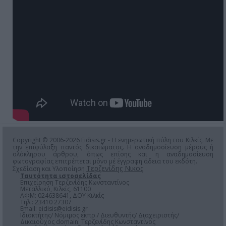
Copyright © 2006-2026 Eidisis.gr - Η ενημερωτική πύλη του Κιλκίς. Με
την επιφύλαξη παντός δικαιώματος. Η αναδημοσίευση μέρους ή
ολόκληρου άρθρου, όπως επίσης και η αναδημοσίευση
φωτογραφίας επιτρέπεται μόνο μέ έγγραφη άδεια του εκδότη.
Τερζενίδης Νικος
Σχεδίαση και Υλοποίηση
Ταυτότητα ιστοσελίδας
Επιχείρηση Τερζενίδης Κωνσταντίνος
Μεταλλικό, Κιλκίς, 61100
ΑΦΜ: 024638641, ΔΟΥ Κιλκίς
Τηλ.: 23410 27307
Email:
eidisis@eidisis.gr
Ιδιοκτήτης/ Νόμιμος εκπρ./ Διευθυντής/ Διαχειριστής/
Δικαιούχος domain: Τερζενίδης Κωνσταντίνος