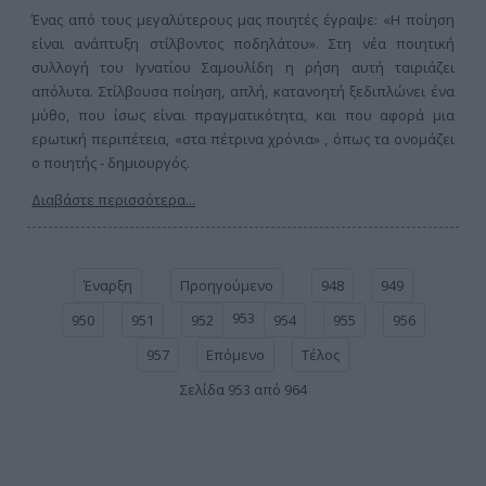
Ένας από τους μεγαλύτερους μας ποιητές έγραψε: «Η ποίηση
είναι ανάπτυξη στίλβοντος ποδηλάτου». Στη νέα ποιητική
συλλογή του Ιγνατίου Σαμουλίδη η ρήση αυτή ταιριάζει
απόλυτα. Στίλβουσα ποίηση, απλή, κατανοητή ξεδιπλώνει ένα
μύθο, που ίσως είναι πραγματικότητα, και που αφορά μια
ερωτική περιπέτεια, «στα πέτρινα χρόνια» , όπως τα ονομάζει
ο ποιητής - δημιουργός.
Διαβάστε περισσότερα...
Έναρξη
Προηγούμενο
948
949
953
950
951
952
954
955
956
957
Επόμενο
Τέλος
Σελίδα 953 από 964