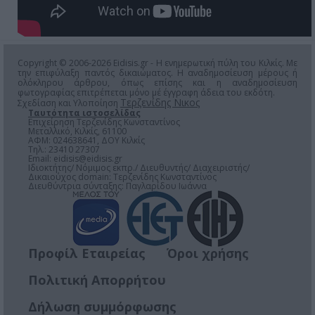
Copyright © 2006-2026 Eidisis.gr - Η ενημερωτική πύλη του Κιλκίς. Με
την επιφύλαξη παντός δικαιώματος. Η αναδημοσίευση μέρους ή
ολόκληρου άρθρου, όπως επίσης και η αναδημοσίευση
φωτογραφίας επιτρέπεται μόνο μέ έγγραφη άδεια του εκδότη.
Τερζενίδης Νικος
Σχεδίαση και Υλοποίηση
Ταυτότητα ιστοσελίδας
Επιχείρηση Τερζενίδης Κωνσταντίνος
Μεταλλικό, Κιλκίς, 61100
ΑΦΜ: 024638641, ΔΟΥ Κιλκίς
Τηλ.: 23410 27307
Email:
eidisis@eidisis.gr
Ιδιοκτήτης/ Νόμιμος εκπρ./ Διευθυντής/ Διαχειριστής/
Δικαιούχος domain: Τερζενίδης Κωνσταντίνος
Διευθύντρια σύνταξης: Παγλαρίδου Ιωάννα
Προφίλ Εταιρείας
Όροι χρήσης
Πολιτική Απορρήτου
Δήλωση συμμόρφωσης