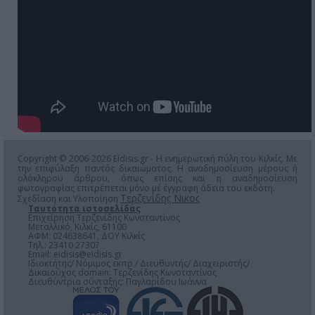
Copyright © 2006-2026 Eidisis.gr - Η ενημερωτική πύλη του Κιλκίς. Με
την επιφύλαξη παντός δικαιώματος. Η αναδημοσίευση μέρους ή
ολόκληρου άρθρου, όπως επίσης και η αναδημοσίευση
φωτογραφίας επιτρέπεται μόνο μέ έγγραφη άδεια του εκδότη.
Τερζενίδης Νικος
Σχεδίαση και Υλοποίηση
Ταυτότητα ιστοσελίδας
Επιχείρηση Τερζενίδης Κωνσταντίνος
Μεταλλικό, Κιλκίς, 61100
ΑΦΜ: 024638641, ΔΟΥ Κιλκίς
Τηλ.: 23410 27307
Email:
eidisis@eidisis.gr
Ιδιοκτήτης/ Νόμιμος εκπρ./ Διευθυντής/ Διαχειριστής/
Δικαιούχος domain: Τερζενίδης Κωνσταντίνος
Διευθύντρια σύνταξης: Παγλαρίδου Ιωάννα