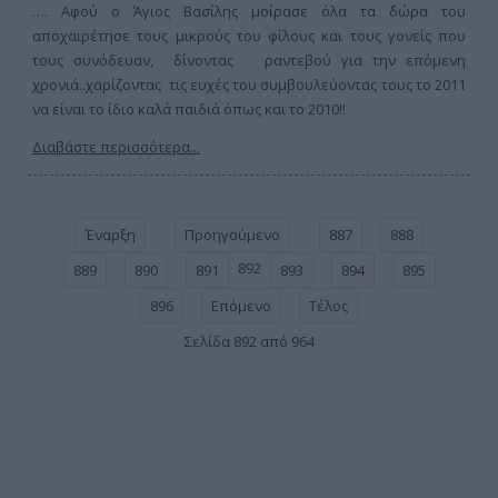
…. Αφού ο Άγιος Βασίλης μοίρασε όλα τα δώρα του
αποχαιρέτησε τους μικρούς του φίλους και τους γονείς που
τους συνόδευαν, δίνοντας ραντεβού για την επόμενη
χρονιά..χαρίζοντας τις ευχές του συμβουλεύοντας τους το 2011
να είναι το ίδιο καλά παιδιά όπως και το 2010!!
Διαβάστε περισσότερα...
Έναρξη
Προηγούμενο
887
888
892
889
890
891
893
894
895
896
Επόμενο
Τέλος
Σελίδα 892 από 964