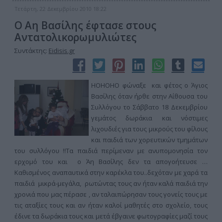
Τετάρτη, 22 Δεκεμβρίου 2010 18:22
Ο Αη Βασίλης έφτασε στους
Αντατολικορωμυλιώτες
Συντάκτης:
Eidisis.gr
HOHOHO φώναξε και φέτος ο Άγιος
Βασίλης όταν ήρθε στην Αίθουσα του
Συλλόγου το Σάββατο 18 Δεκεμβρίου
γεμάτος δωράκια και νόστιμες
λιχουδιές για τους μικρούς του φίλους
και παιδιά των χορευτικών τμημάτων
του συλλόγου !!Τα παιδιά περίμεναν με ανυπομονησία τον
ερχομό του και ο Άη Βασίλης δεν τα απογοήτευσε …
Καθισμένος αναπαυτικά στην καρέκλα του..δεχόταν με χαρά τα
παιδιά μικρά-μεγάλα, ρωτώντας τους αν ήταν καλά παιδιά την
χρονιά που μας πέρασε , αν ταλαιπώρησαν τους γονείς τους με
τις αταξίες τους και αν ήταν καλοί μαθητές στο σχολείο, τους
έδινε τα δωράκια τους και μετά έβγαινε φωτογραφίες μαζί τους