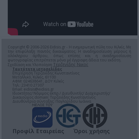
Copyright © 2006-2026 Eidisis.gr - Η ενημερωτική πύλη του Κιλκίς. Με
την επιφύλαξη παντός δικαιώματος. Η αναδημοσίευση μέρους ή
ολόκληρου άρθρου, όπως επίσης και η αναδημοσίευση
φωτογραφίας επιτρέπεται μόνο μέ έγγραφη άδεια του εκδότη.
Τερζενίδης Νικος
Σχεδίαση και Υλοποίηση
Ταυτότητα ιστοσελίδας
Επιχείρηση Τερζενίδης Κωνσταντίνος
Μεταλλικό, Κιλκίς, 61100
ΑΦΜ: 024638641, ΔΟΥ Κιλκίς
Τηλ.: 23410 27307
Email:
eidisis@eidisis.gr
Ιδιοκτήτης/ Νόμιμος εκπρ./ Διευθυντής/ Διαχειριστής/
Δικαιούχος domain: Τερζενίδης Κωνσταντίνος
Διευθύντρια σύνταξης: Παγλαρίδου Ιωάννα
Προφίλ Εταιρείας
Όροι χρήσης