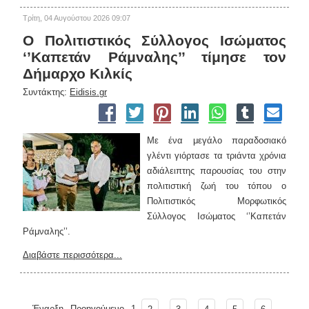
Τρίτη, 04 Αυγούστου 2026 09:07
Ο Πολιτιστικός Σύλλογος Ισώματος
‘’Καπετάν Ράμναλης’’ τίμησε τον
Δήμαρχο Κιλκίς
Συντάκτης:
Eidisis.gr
Με ένα μεγάλο παραδοσιακό
γλέντι γιόρτασε τα τριάντα χρόνια
αδιάλειπτης παρουσίας του στην
πολιτιστική ζωή του τόπου ο
Πολιτιστικός Μορφωτικός
Σύλλογος Ισώματος ‘’Καπετάν
Ράμναλης’’.
Διαβάστε περισσότερα...
Έναρξη
Προηγούμενο
1