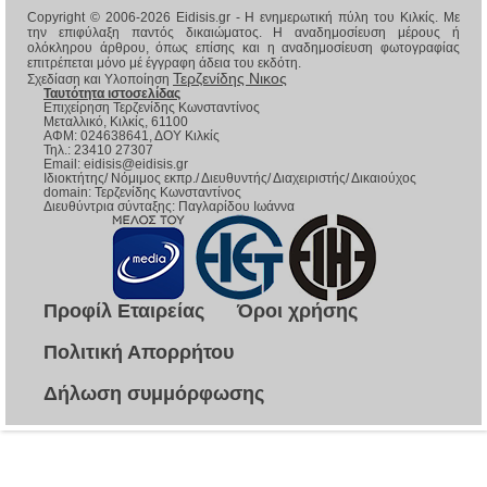
Copyright © 2006-2026 Eidisis.gr - Η ενημερωτική πύλη του Κιλκίς. Με
την επιφύλαξη παντός δικαιώματος. Η αναδημοσίευση μέρους ή
ολόκληρου άρθρου, όπως επίσης και η αναδημοσίευση φωτογραφίας
επιτρέπεται μόνο μέ έγγραφη άδεια του εκδότη.
Τερζενίδης Νικος
Σχεδίαση και Υλοποίηση
Ταυτότητα ιστοσελίδας
Επιχείρηση Τερζενίδης Κωνσταντίνος
Μεταλλικό, Κιλκίς, 61100
ΑΦΜ: 024638641, ΔΟΥ Κιλκίς
Τηλ.: 23410 27307
Email:
eidisis@eidisis.gr
Ιδιοκτήτης/ Νόμιμος εκπρ./ Διευθυντής/ Διαχειριστής/ Δικαιούχος
domain: Τερζενίδης Κωνσταντίνος
Διευθύντρια σύνταξης: Παγλαρίδου Ιωάννα
Προφίλ Εταιρείας
Όροι χρήσης
Πολιτική Απορρήτου
Δήλωση συμμόρφωσης