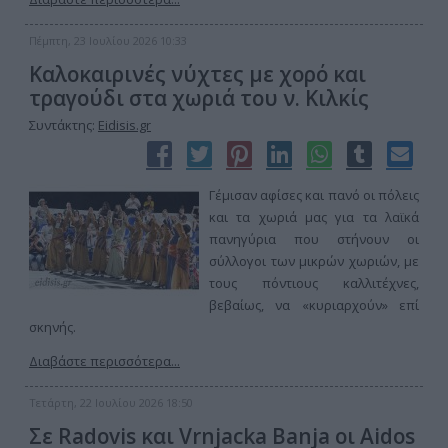
Πέμπτη, 23 Ιουλίου 2026 10:33
Καλοκαιρινές νύχτες με χορό και
τραγούδι στα χωριά του ν. Κιλκίς
Συντάκτης:
Eidisis.gr
Γέμισαν αφίσες και πανό οι πόλεις
και τα χωριά μας για τα λαϊκά
πανηγύρια που στήνουν οι
σύλλογοι των μικρών χωριών, με
τους πόντιους καλλιτέχνες,
βεβαίως, να «κυριαρχούν» επί
σκηνής.
Διαβάστε περισσότερα...
Τετάρτη, 22 Ιουλίου 2026 18:50
Σε Radovis και Vrnjacka Banja οι Aidos