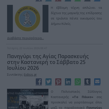
Η έβδομη τέχνη απλώνει τα
δίχτυα της μαγικής της επίδρασης
σε τριάντα πέντε οικισμούς του
Δήμου Κιλκίς.
Διαβάστε περισσότερα...
Τετάρτη, 22 Ιουλίου 2026 08:47
Πανηγύρι της Αγίας Παρασκευής
στην Καστανερή το Σάββατο 25
Ιουλίου 2026
Συντάκτης:
Eidisis.gr
Ο Πολιτιστικός Σύλλογος
Καστανερής
«Το Πάικο»
σας
προσκαλεί να γιορτάσουμε όλοι
μαζί το παραδοσιακό
Πανηγύρι