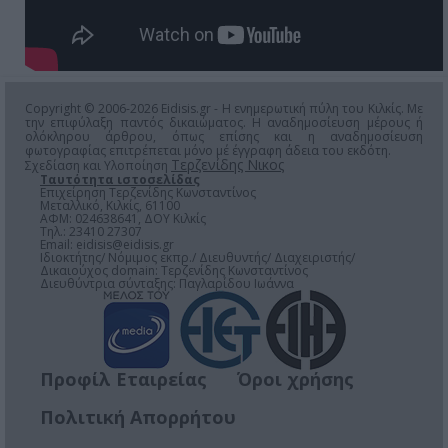
Copyright © 2006-2026 Eidisis.gr - Η ενημερωτική πύλη του Κιλκίς. Με
την επιφύλαξη παντός δικαιώματος. Η αναδημοσίευση μέρους ή
ολόκληρου άρθρου, όπως επίσης και η αναδημοσίευση
φωτογραφίας επιτρέπεται μόνο μέ έγγραφη άδεια του εκδότη.
Τερζενίδης Νικος
Σχεδίαση και Υλοποίηση
Ταυτότητα ιστοσελίδας
Επιχείρηση Τερζενίδης Κωνσταντίνος
Μεταλλικό, Κιλκίς, 61100
ΑΦΜ: 024638641, ΔΟΥ Κιλκίς
Τηλ.: 23410 27307
Email:
eidisis@eidisis.gr
Ιδιοκτήτης/ Νόμιμος εκπρ./ Διευθυντής/ Διαχειριστής/
Δικαιούχος domain: Τερζενίδης Κωνσταντίνος
Διευθύντρια σύνταξης: Παγλαρίδου Ιωάννα
Προφίλ Εταιρείας
Όροι χρήσης
Πολιτική Απορρήτου