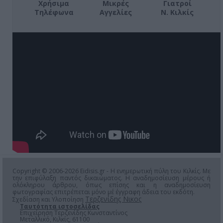
Χρήσιμα
Μικρές
Γιατροί
Τηλέφωνα
Αγγελίες
Ν. Κιλκίς
Copyright © 2006-2026 Eidisis.gr - Η ενημερωτική πύλη του Κιλκίς. Με
την επιφύλαξη παντός δικαιώματος. Η αναδημοσίευση μέρους ή
ολόκληρου άρθρου, όπως επίσης και η αναδημοσίευση
φωτογραφίας επιτρέπεται μόνο μέ έγγραφη άδεια του εκδότη.
Τερζενίδης Νικος
Σχεδίαση και Υλοποίηση
Ταυτότητα ιστοσελίδας
Επιχείρηση Τερζενίδης Κωνσταντίνος
Μεταλλικό, Κιλκίς, 61100