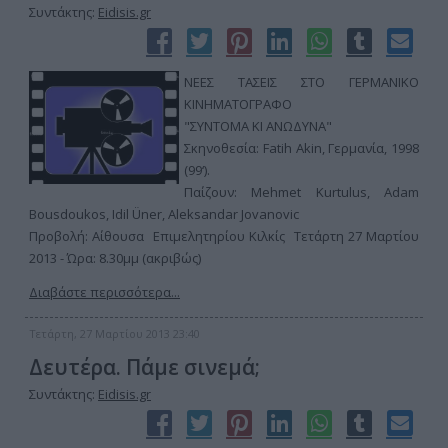
Συντάκτης:
Eidisis.gr
ΝΕΕΣ ΤΑΣΕΙΣ ΣΤΟ ΓΕΡΜΑΝΙΚΟ
ΚΙΝΗΜΑΤΟΓΡΑΦΟ
"ΣΥΝΤΟΜΑ ΚΙ ΑΝΩΔΥΝΑ"
Σκηνοθεσία: Fatih Akin, Γερμανία, 1998
(99‘).
Παίζουν: Mehmet Kurtulus, Adam
Bousdoukos, Idil Üner, Aleksandar Jovanovic
Προβολή: Αίθουσα Επιμελητηρίου Κιλκίς Τετάρτη 27 Μαρτίου
2013 - Ώρα: 8.30μμ (ακριβώς)
Διαβάστε περισσότερα...
Τετάρτη, 27 Μαρτίου 2013 23:40
Δευτέρα. Πάμε σινεμά;
Συντάκτης:
Eidisis.gr