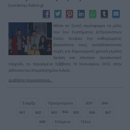
Συντάκτης: Eidisis.gr
Μέσα σε ζεστή ατμόσφαιρα τα μέλη
του 2ου Συστήματος Δ/Προσκόπων
Κιλκίς έκοψαν την καθιερωμένη
βασιλόπιτα τους, ανταλλάσσοντας
ευχές για δημιουργική χρονιά γεμάτη
δράση και πλούσιο προσκοπικό
παιχνίδι, το περασμένο Σάββατο 19 Ιανουαρίου 2013, στην
αίθουσα του Επιμελητηρίου Κιλκίς.
Διαβάστε περισσότερα...
Έναρξη
Προηγούμενο
839
840
844
841
842
843
845
846
847
848
Επόμενο
Τέλος