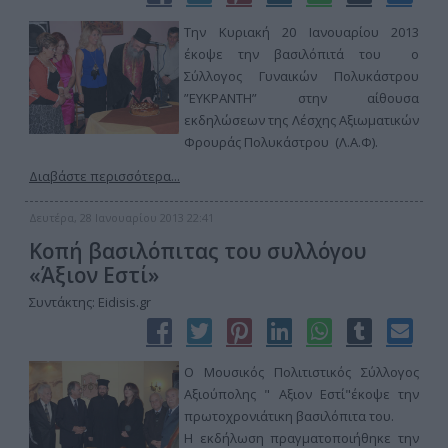
Την Κυριακή 20 Ιανουαρίου 2013
έκοψε την βασιλόπιτά του ο
Σύλλογος Γυναικών Πολυκάστρου
”ΕΥΚΡΑΝΤΗ” στην αίθουσα
εκδηλώσεων της Λέσχης Αξιωματικών
Φρουράς Πολυκάστρου (Λ.Α.Φ).
Διαβάστε περισσότερα...
Δευτέρα, 28 Ιανουαρίου 2013 22:41
Κοπή βασιλόπιτας του συλλόγου
«Άξιον Εστί»
Συντάκτης: Eidisis.gr
Ο Μουσικός Πολιτιστικός Σύλλογος
Αξιούπολης " Αξιον Εστί"έκοψε την
πρωτοχρονιάτικη βασιλόπιτα του.
Η εκδήλωση πραγματοποιήθηκε την