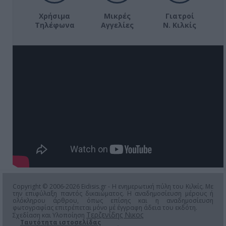
Χρήσιμα
Μικρές
Γιατροί
Τηλέφωνα
Αγγελίες
Ν. Κιλκίς
Copyright © 2006-2026 Eidisis.gr - Η ενημερωτική πύλη του Κιλκίς. Με
την επιφύλαξη παντός δικαιώματος. Η αναδημοσίευση μέρους ή
ολόκληρου άρθρου, όπως επίσης και η αναδημοσίευση
φωτογραφίας επιτρέπεται μόνο μέ έγγραφη άδεια του εκδότη.
Τερζενίδης Νικος
Σχεδίαση και Υλοποίηση
Ταυτότητα ιστοσελίδας