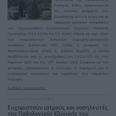
Ενότητας Κιλκίς ανακοινώνεται
ότι, κατόπιν αιτήματος του
Διοικητή της ΔΙ.Π.Υ.Ν. Κιλκίς και σε
εφαρμογή σχετικών αποφάσεων
του Περιφερειακού Συντονιστικού Οργάνου Πολιτικής
Προστασίας (Π.Ε.Σ.Ο.Π.Π.) της Π.Ε. Κιλκίς, τίθεται σε ισχύ, λόγω
των αναμενόμενων δυσμενών πυρομετεωρολογικών
συνθηκών (κατάσταση RED CODE), η απόφαση του
Αντιπεριφερειάρχη Κιλκίς κ. Ανδρέα Βεργίδη, η οποία
προβλέπεται από τις συνεδριάσεις του Π.Ε.Σ.Ο.Π.Π. της 16ης
ης
Απριλίου 2026 και της 10
Ιουλίου 2026. Σύμφωνα με την
απόφαση, απαγορεύεται η διέλευση, η παραμονή και η
κυκλοφορία προσώπων και οχημάτων στις παρακάτω
περιοχές:
Διαβάστε περισσότερα...
Παρασκευή, 10 Ιουλίου 2026 18:32
Ευχαριστούν ιατρούς και νοσηλευτές
της Παθολογικής Κλινικής του