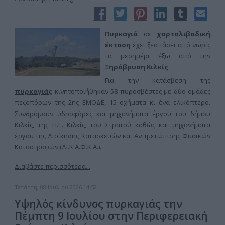
Πυρκαγιά
σε
χορτολιβαδική
έκταση
έχει ξεσπάσει από νωρίς
το μεσημέρι έξω από την
Ξηρόβρυση Κιλκίς
.
Για την κατάσβεση της
πυρκαγιάς
κινητοποιήθηκαν 58 πυροσβέστες με δύο ομάδες
πεζοπόρων της 2ης ΕΜΟΔΕ, 15 οχήματα κι ένα ελικόπτερο.
Συνδράμουν υδροφόρες και μηχανήματα έργου του δήμου
Κιλκίς, της Π.Ε. Κιλκίς, του Στρατού καθώς και μηχανήματα
έργου της Διοίκησης Κατασκευών και Αντιμετώπισης Φυσικών
Καταστροφών (ΔΙ.Κ.Α.Φ.Κ.Α.).
Διαβάστε περισσότερα...
Τετάρτη, 08 Ιουλίου 2026 14:52
Υψηλός κίνδυνος πυρκαγιάς την
Πέμπτη 9 Ιουλίου στην Περιφερειακή