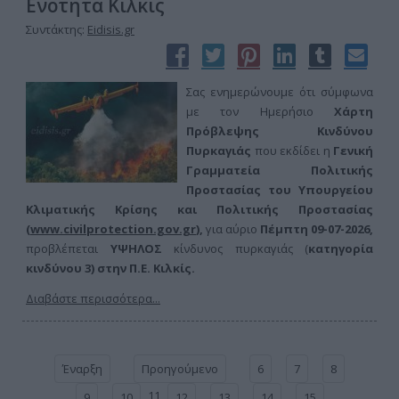
Ενότητα Κιλκίς
Συντάκτης:
Eidisis.gr
Σας ενημερώνουμε ότι σύμφωνα
με τον Ημερήσιο
Χάρτη
Πρόβλεψης Κινδύνου
Πυρκαγιάς
που εκδίδει η
Γενική
Γραμματεία Πολιτικής
Προστασίας του Υπουργείου
Κλιματικής Κρίσης και Πολιτικής Προστασίας
(
www.civilprotection.gov.gr
),
για αύριο
Πέμπτη 09-07-
2026,
προβλέπεται
ΥΨΗΛΟΣ
κίνδυνος πυρκαγιάς (
κατηγορία
κινδύνου 3) στην
Π.Ε. Κιλκίς.
Διαβάστε περισσότερα...
Έναρξη
Προηγούμενο
6
7
8
11
9
10
12
13
14
15