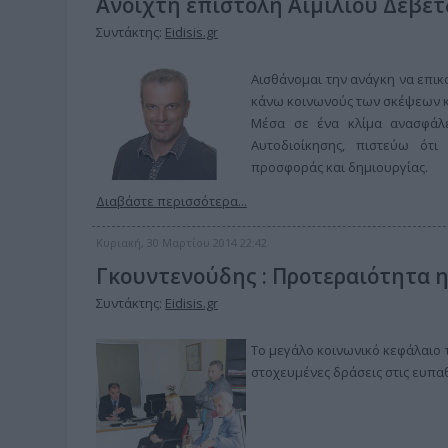
Ανοιχτή επιστολή Αιμίλιου Δεβε
Συντάκτης:
Eidisis.gr
Αισθάνομαι την ανάγκη να επικο
κάνω κοινωνούς των σκέψεων κ
Μέσα σε ένα κλίμα ανασφάλε
Αυτοδιοίκησης, πιστεύω ότι
προσφοράς και δημιουργίας.
Διαβάστε περισσότερα...
Κυριακή, 30 Μαρτίου 2014 22:42
Γκουντενούδης : Προτεραιότητα η
Συντάκτης:
Eidisis.gr
Το μεγάλο κοινωνικό κεφάλαιο τ
στοχευμένες δράσεις στις ευπα