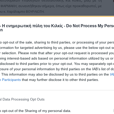
τυνομικών Υπαλλήλων Θεσσαλονίκης και Κιλκίς, μαζί με τη
 ΦΑΡΜΑΚΗ, συναντήθηκαν σήμερα, όπως είχε προκαθοριστεί, με
γου κ. Χαράλαμπο ΒΟΥΡΛΙΩΤΗ.
r - Η ενημερωτική πύλη του Κιλκίς -
Do Not Process My Pers
on
to opt-out of the sale, sharing to third parties, or processing of your per
νό νερό, αλλιώς μέχρι που καταργούμε
formation for targeted advertising by us, please use the below opt-out s
r selection. Please note that after your opt-out request is processed y
eing interest-based ads based on personal information utilized by us or
disclosed to third parties prior to your opt-out. You may separately opt-
losure of your personal information by third parties on the IAB’s list of
ορική Πρωτεύουσα του Δήμου Παιονίας, τη Γουμένισσα, εξήγγειλε
. This information may also be disclosed by us to third parties on the
IA
ς Σόνια Συμεωνίδου, σε ομιλία της στο Κέντρο Νεότητας της
Participants
that may further disclose it to other third parties.
l Data Processing Opt Outs
o opt-out of the Sharing of my personal data.