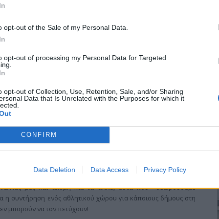
In
ασφάλιση θέσεων εργασίας
o opt-out of the Sale of my Personal Data.
In
εία Κιλκίς πραγματοποίησε την Παρασκευή 21 Μαρτίου, ο
to opt-out of processing my Personal Data for Targeted
, Παύλος Τονικίδης, συνοδευόμενος απο τους υποψήφιους
ing.
υνδυασμού «Κιλκίς – Δήμος ΑΞΙΩΝ», Ευθύμη Παπαδόπουλο και
In
o opt-out of Collection, Use, Retention, Sale, and/or Sharing
ersonal Data that Is Unrelated with the Purposes for which it
lected.
Out
CONFIRM
οίηση και συμμετοχή
Data Deletion
Data Access
Privacy Policy
ό τις δημοτικές εκλογές , η κρίση καλά κρατεί, η ανεργία έχει
οινωνίας μας και ακόμη και τα απλά, αυτά που θεωρούσαμε
α η συντήρηση ενός αθλητικού χώρου για κάποιους δήμους στη
δεν μπορούν να τον πετύχουν!