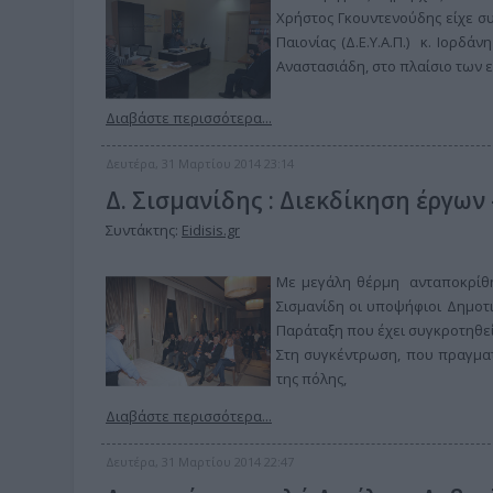
Χρήστος Γκουντενούδης είχε σ
Παιονίας (Δ.Ε.Υ.Α.Π.) κ. Ιορδά
Αναστασιάδη, στο πλαίσιο των 
Διαβάστε περισσότερα...
Δευτέρα, 31 Μαρτίου 2014 23:14
Δ. Σισμανίδης : Διεκδίκηση έργων
Συντάκτης:
Eidisis.gr
Με μεγάλη θέρμη ανταποκρίθη
Σισμανίδη οι υποψήφιοι Δημοτι
Παράταξη που έχει συγκροτηθεί
Στη συγκέντρωση, που πραγματ
της πόλης,
Διαβάστε περισσότερα...
Δευτέρα, 31 Μαρτίου 2014 22:47