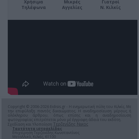
Χρήσιμα
Μικρές
Γιατροί
Τηλέφωνα
Αγγελίες
Ν. Κιλκίς
Copyright © 2006-2026 Eidisis.gr - Η ενημερωτική πύλη του Κιλκίς. Με
την επιφύλαξη παντός δικαιώματος. Η αναδημοσίευση μέρους ή
ολόκληρου άρθρου, όπως επίσης και η αναδημοσίευση
φωτογραφίας επιτρέπεται μόνο μέ έγγραφη άδεια του εκδότη.
Τερζενίδης Νικος
Σχεδίαση και Υλοποίηση
Ταυτότητα ιστοσελίδας
Επιχείρηση Τερζενίδης Κωνσταντίνος
Μεταλλικό, Κιλκίς, 61100