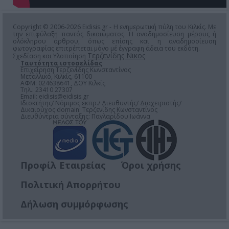
Copyright © 2006-2026 Eidisis.gr - Η ενημερωτική πύλη του Κιλκίς. Με
την επιφύλαξη παντός δικαιώματος. Η αναδημοσίευση μέρους ή
ολόκληρου άρθρου, όπως επίσης και η αναδημοσίευση
φωτογραφίας επιτρέπεται μόνο μέ έγγραφη άδεια του εκδότη.
Τερζενίδης Νικος
Σχεδίαση και Υλοποίηση
Ταυτότητα ιστοσελίδας
Επιχείρηση Τερζενίδης Κωνσταντίνος
Μεταλλικό, Κιλκίς, 61100
ΑΦΜ: 024638641, ΔΟΥ Κιλκίς
Τηλ.: 23410 27307
Email:
eidisis@eidisis.gr
Ιδιοκτήτης/ Νόμιμος εκπρ./ Διευθυντής/ Διαχειριστής/
Δικαιούχος domain: Τερζενίδης Κωνσταντίνος
Διευθύντρια σύνταξης: Παγλαρίδου Ιωάννα
Προφίλ Εταιρείας
Όροι χρήσης
Πολιτική Απορρήτου
Δήλωση συμμόρφωσης