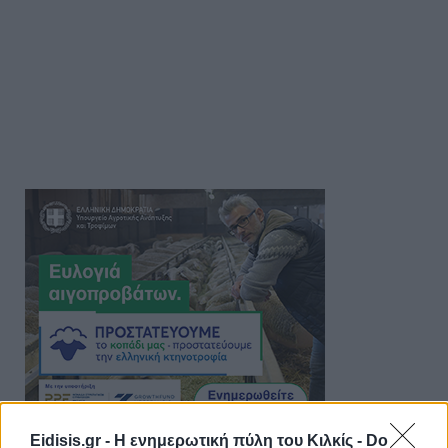
Eidisis.gr - Η ενημερωτική πύλη του Κιλκίς -
Do