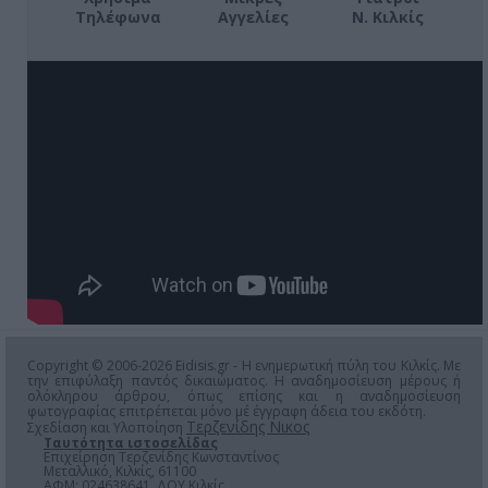
Τηλέφωνα
Αγγελίες
Ν. Κιλκίς
Copyright © 2006-2026 Eidisis.gr - Η ενημερωτική πύλη του Κιλκίς. Με
την επιφύλαξη παντός δικαιώματος. Η αναδημοσίευση μέρους ή
ολόκληρου άρθρου, όπως επίσης και η αναδημοσίευση
φωτογραφίας επιτρέπεται μόνο μέ έγγραφη άδεια του εκδότη.
Τερζενίδης Νικος
Σχεδίαση και Υλοποίηση
Ταυτότητα ιστοσελίδας
Επιχείρηση Τερζενίδης Κωνσταντίνος
Μεταλλικό, Κιλκίς, 61100
ΑΦΜ: 024638641, ΔΟΥ Κιλκίς