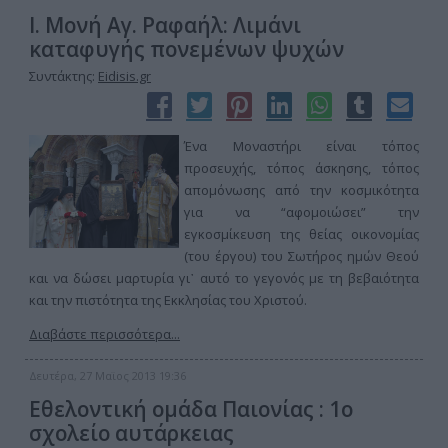
Ι. Μονή Αγ. Ραφαήλ: Λιμάνι
καταφυγής πονεμένων ψυχών
Συντάκτης:
Eidisis.gr
Ένα Μοναστήρι είναι τόπος
προσευχής, τόπος άσκησης, τόπος
απομόνωσης από την κοσμικότητα
για να “αφομοιώσει” την
εγκοσμίκευση της θείας οικονομίας
(του έργου) του Σωτήρος ημών Θεού
και να δώσει μαρτυρία γι᾽ αυτό το γεγονός με τη βεβαιότητα
και την πιστότητα της Εκκλησίας του Χριστού.
Διαβάστε περισσότερα...
Δευτέρα, 27 Μαϊος 2013 19:36
Εθελοντική ομάδα Παιονίας : 1ο
σχολείο αυτάρκειας