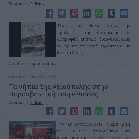
Συντάκτης:
Eidisis.gr
Έχοντας ως βασικό στόχο την
προώθηση της αυτάρκειας σε
διατροφικό επίπεδο, διοργανώνουμε
το πρώτο πρακτικό εργαστήριο με
θέματα όπως:
Διαβάστε περισσότερα...
Πέμπτη, 23 Μαϊος 2013 21:40
Τα νήπια της Αξιούπολης στην
Πυροσβεστική Γουμένισσας
Συντάκτης:
Eidisis.gr
Την 16η Απριλίου 2013 ημέρα Τρίτη
και Ω/10:00΄ επισκέφθηκε το
κατάστημα της Π.Υ. Γουμένισσας το