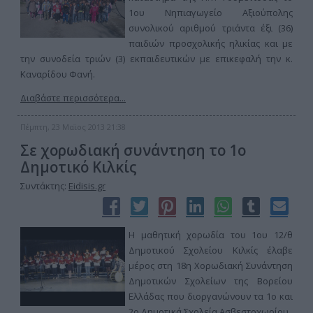
1ου Νηπιαγωγείο Αξιούπολης
συνολικού αριθμού τριάντα έξι (36)
παιδιών προσχολικής ηλικίας και με
την συνοδεία τριών (3) εκπαιδευτικών με επικεφαλή την κ.
Καναρίδου Φανή.
Διαβάστε περισσότερα...
Πέμπτη, 23 Μαϊος 2013 21:38
Σε χορωδιακή συνάντηση το 1ο
Δημοτικό Κιλκίς
Συντάκτης:
Eidisis.gr
Η μαθητική χορωδία του 1ου 12/θ
Δημοτικού Σχολείου Κιλκίς έλαβε
μέρος στη 18η Χορωδιακή Συνάντηση
Δημοτικών Σχολείων της Βορείου
Ελλάδας που διοργανώνουν τα 1ο και
2ο Δημοτικά Σχολεία Ασβεστοχωρίου.