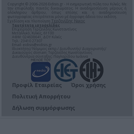
Copyright © 2006-2026 Eidisis.gr - Η ενημερωτική πύλη του Κιλκίς. Με
την επιφύλαξη παντός δικαιώματος. Η αναδημοσίευση μέρους ή
ολόκληρου άρθρου, όπως επίσης και η αναδημοσίευση
φωτογραφίας επιτρέπεται μόνο μέ έγγραφη άδεια του εκδότη.
Τερζενίδης Νικος
Σχεδίαση και Υλοποίηση
Ταυτότητα ιστοσελίδας
Επιχείρηση Τερζενίδης Κωνσταντίνος
Μεταλλικό, Κιλκίς, 61100
ΑΦΜ: 024638641, ΔΟΥ Κιλκίς
Τηλ.: 23410 27307
Email:
eidisis@eidisis.gr
Ιδιοκτήτης/ Νόμιμος εκπρ./ Διευθυντής/ Διαχειριστής/
Δικαιούχος domain: Τερζενίδης Κωνσταντίνος
Διευθύντρια σύνταξης: Παγλαρίδου Ιωάννα
Προφίλ Εταιρείας
Όροι χρήσης
Πολιτική Απορρήτου
Δήλωση συμμόρφωσης