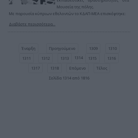
εκπαιδευτικές δραστηριότητες στα
Μουσεία της πόλης.
Με παρουσία κύπριων εθελοντών το ΚΔΑΠ-ΜΕΑ επισκέφτηκε:
Διαβάστε περισσότερα...
Έναρξη
Προηγούμενο
1309
1310
1314
1311
1312
1313
1315
1316
1317
1318
Επόμενο
Τέλος
Σελίδα 1314 από 1816