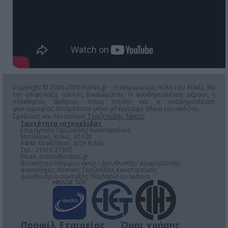
Copyright © 2006-2026 Eidisis.gr - Η ενημερωτική πύλη του Κιλκίς. Με
την επιφύλαξη παντός δικαιώματος. Η αναδημοσίευση μέρους ή
ολόκληρου άρθρου, όπως επίσης και η αναδημοσίευση
φωτογραφίας επιτρέπεται μόνο μέ έγγραφη άδεια του εκδότη.
Τερζενίδης Νικος
Σχεδίαση και Υλοποίηση
Ταυτότητα ιστοσελίδας
Επιχείρηση Τερζενίδης Κωνσταντίνος
Μεταλλικό, Κιλκίς, 61100
ΑΦΜ: 024638641, ΔΟΥ Κιλκίς
Τηλ.: 23410 27307
Email:
eidisis@eidisis.gr
Ιδιοκτήτης/ Νόμιμος εκπρ./ Διευθυντής/ Διαχειριστής/
Δικαιούχος domain: Τερζενίδης Κωνσταντίνος
Διευθύντρια σύνταξης: Παγλαρίδου Ιωάννα
Προφίλ Εταιρείας
Όροι χρήσης