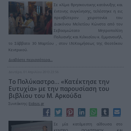
Σε κλίμα θρησκευτικης κατάνυξης και
έντονης συγκίνησης, τελέστηκε η εις
πρεσβύτερον χειροτονία του
Διακόνου Μελετίου Κώνστα από τον
Σεβασμιώτατο Μητροπολίτη
Πολυανής και Κιλκισίου κ. Εμμανουήλ,
το Σάββατο 30 Μαρτίου , στον Ι.Ν.Κοιμήσεως της Θεοτόκου
Κεντρικού.
Διαβάστε περισσότερα...
Δευτέρα, 01 Απριλίου 2013 23:56
Το Πολύκαστρο… «Κατέκτησε την
Ευτυχία» με την παρουσίαση του
βιβλίου του Μ. Αρκούδα
Συντάκτης:
Eidisis.gr
Σε μία κατάμεστη αίθουσα στο
ΚΕΝΤΡΟ ΠΟΛΙΤΙΣΜΟΥ ΚΑΙ