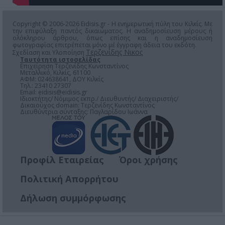
Copyright © 2006-2026 Eidisis.gr - Η ενημερωτική πύλη του Κιλκίς. Με
την επιφύλαξη παντός δικαιώματος. Η αναδημοσίευση μέρους ή
ολόκληρου άρθρου, όπως επίσης και η αναδημοσίευση
φωτογραφίας επιτρέπεται μόνο μέ έγγραφη άδεια του εκδότη.
Τερζενίδης Νικος
Σχεδίαση και Υλοποίηση
Ταυτότητα ιστοσελίδας
Επιχείρηση Τερζενίδης Κωνσταντίνος
Μεταλλικό, Κιλκίς, 61100
ΑΦΜ: 024638641, ΔΟΥ Κιλκίς
Τηλ.: 23410 27307
Email:
eidisis@eidisis.gr
Ιδιοκτήτης/ Νόμιμος εκπρ./ Διευθυντής/ Διαχειριστής/
Δικαιούχος domain: Τερζενίδης Κωνσταντίνος
Διευθύντρια σύνταξης: Παγλαρίδου Ιωάννα
Προφίλ Εταιρείας
Όροι χρήσης
Πολιτική Απορρήτου
Δήλωση συμμόρφωσης