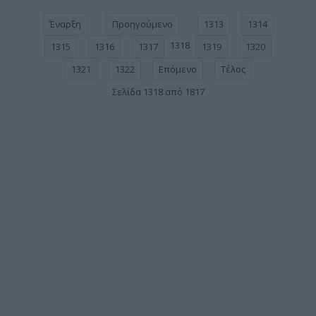
Έναρξη
Προηγούμενο
1313
1314
1318
1315
1316
1317
1319
1320
1321
1322
Επόμενο
Τέλος
Σελίδα 1318 από 1817