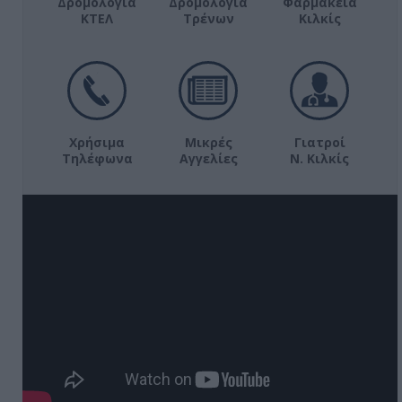
Δρομολόγια
Δρομολόγια
Φαρμακεία
ΚΤΕΛ
Τρένων
Κιλκίς
Χρήσιμα
Μικρές
Γιατροί
Τηλέφωνα
Αγγελίες
Ν. Κιλκίς