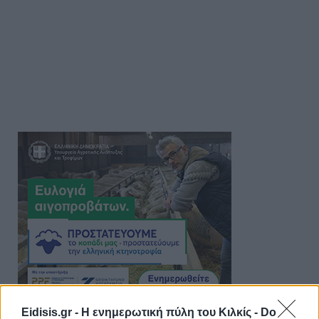
Eidisis.gr - Η ενημερωτική πύλη του Κιλκίς -
Do