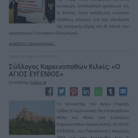
γυναικών, (πολλαπλών χρήσεων) της
Ν. Σάντας, έγινε εκδήλωση, ενώπιον
πλήθους κόσμου, για την εδραίωση
της ιστορικής έδρας στη Ν. Σάντα, του
Χριστιανικού Ποντιακού Ελληνισμού.
Διαβάστε περισσότερα...
Τρίτη, 19 Μαρτίου 2013 18:03
Σύλλογος Καρκινοπαθών Κιλκίς: «Ο
ΑΓΙΟΣ ΕΥΓΕΝΙΟΣ»
Συντάκτης:
Eidisis.gr
Το Μοναστήρι του Αγίου Ραφαήλ
Γρίβας (Γουμένισσας) θα επισκεφθούν
Μέλη και Φίλοι του Συλλόγου
Καρκινοπαθών Νομού Κιλκίς «Ο ΑΓΙΟΣ
ΕΥΓΕΝΙΟΣ», την Παρασκευή 5 Απριλίου
2013 για την Ακολουθία των Γ’