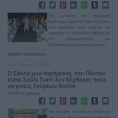
Ένα μοναδικό και ξεχωριστό
ξεφάντωμα είχαν την τύχη να ζήσουν
όσοι βρέθηκαν στην πλατεία του
Δροσάτου το περασμένο Σάββατο, με
την εκδήλωση-θεσμό του
Πολιτιστικού Συλλόγου του χωριού.
Διαβάστε περισσότερα...
Τρίτη, 19 Μαρτίου 2013 18:05
Ω Σάντα μου περήφανη, του Πόντου
είσαι Σούλι Γιατί δεν δέχθηκες ποτέ,
να γίνεις Τούρκων δούλη
Συντάκτης:
Eidisis.gr
Την Κυριακή 10-3-2013 το απόγευμα
την 6 μ.μ. στην κατάμεστη αίθουσα