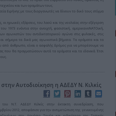
τεχνείου και των οραμάτων τους.
εία Ειρήνης με τους διοργανωτές να δίνουν το δικό τους στίγμα
 οι ηρωικές εξάρσεις, του λαού και της νεολαίας στην εξέγερση
του 1973 ενάντια στην ανοιχτή, φασιστική, αμερικανοΝΑΤΟική,
των αγωνιστών του αντιδικτατορικού αγώνα στις φυλακές, στις
και σήμερα τα δικά μας αγωνιστικά βήματα. Τα οράματα και τα
υ από άνθρωπο, είναι ο ασφαλής δρόμος για να μπορέσουμε να
ς που θα πραγματώσουν αυτά τα οράματα και τα ιδανικά. Έτσι
ους.
 στην Αυτοδιοίκηση η ΑΔΕΔΥ Ν. Κιλκίς
 του Ν.Τ. ΑΔΕΔΥ Κιλκίς στην έκτακτη συνεδρίαση, που
βρίου 2012, αποφάσισε για την αντιμετώπιση της γενικευμένης
αζομένων στο Δημόσιο Τομέα και ειδικότερα της Τοπικής