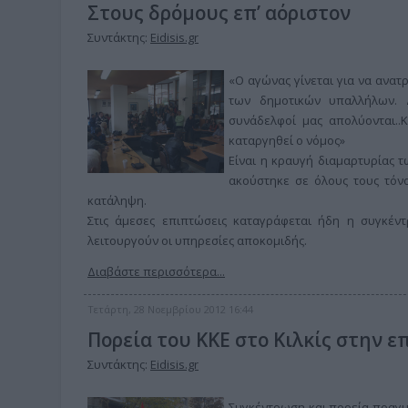
Στους δρόμους επ’ αόριστον
Συντάκτης:
Eidisis.gr
«Ο αγώνας γίνεται για να ανατρ
των δημοτικών υπαλλήλων. 
συνάδελφοί μας απολύονται..
καταργηθεί ο νόμος»
Είναι η κραυγή διαμαρτυρίας 
ακούστηκε σε όλους τους τόνο
κατάληψη.
Στις άμεσες επιπτώσεις καταγράφεται ήδη η συγκέν
λειτουργούν οι υπηρεσίες αποκομιδής.
Διαβάστε περισσότερα...
Τετάρτη, 28 Νοεμβρίου 2012 16:44
Πορεία του ΚΚΕ στο Κιλκίς στην ε
Συντάκτης:
Eidisis.gr
Συγκέντρωση και πορεία πραγμα