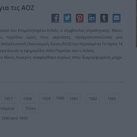
ια τις ΑΟΖ
υσα του Επιμελητηρίου Κιλκίς, ο σύμβουλος στρατηγικής Νίκος
ις περίπου ώρες τους ακροατές, πραγματοποιώντας μια
 Αποκλειστική Οικονομική Ζώνη (ΑΟΖ) την περασμένη Τετάρτη 14
ργάνωσε η εφημερίδα «Νέα Πορεία» του ν. Κιλκίς.
, ο Νίκος Λυγερός αναφέρθηκε κυρίως στην διαμορφωμένη μέχρι
1360
1357
1358
1359
1361
1362
1363
Επόμενο
Τέλος
 1360 από 1816