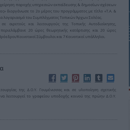
ιχείρηση παροχής υπηρεσιών εκπαίδευσης & δημοσίων σχέσεων
ς» διοργάνωσε το 2ο μέρος του προγράμματος με τίτλο «Τ.Α. &
ια λογαριασμό του Συμπλέγματος Τοπικών Άρχων Σολέας.
ε αιρετούς και λειτουργούς της Τοπικής Αυτοδιοίκησης,
 περιελάμβανε 20 ώρες θεωρητικής κατάρτισης και 20 ώρες
όεδροι/Κοινοτικοί Σύμβουλοι και 7 Κοινοτικοί υπάλληλοι.
σα
ουργίας της Δ.Ο.Υ. Γουμένισσας και σε υλοποίηση σχετικής
να λειτουργεί το γραφείου υποδοχής κοινού της πρώην Δ.Ο.Υ.