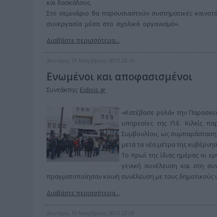
και δασκάλους.
Στο σεμινάριο θα παρουσιαστούν συστηματικές καινο
συνεργασία μέσα στο σχολικό οργανισμό».
Διαβάστε περισσότερα...
Δευτέρα, 19 Νοεμβρίου 2012 22:10
Ενωμένοι και αποφασισμένοι
Συντάκτης:
Eidisis.gr
«Κατέβασε ρολά» την Παρασκευή
υπηρεσίες της Π.Ε. Κιλκίς π
Συμβουλίου, ως συμπαράσταση π
μετά τα νέα μέτρα της κυβέρνη
Το πρωί της ίδιας ημέρας οι ε
γενική συνέλευση και στη συ
πραγματοποίησαν κοινή συνέλευση με τους δημοτικούς 
Διαβάστε περισσότερα...
Δευτέρα, 19 Νοεμβρίου 2012 22:08