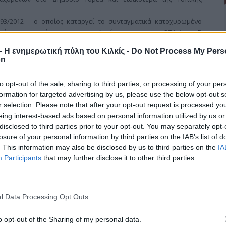
93/2012 ο οποίος καταργεί το συνταγματικά κατοχυρωμένο
κόπτει περαιτέρω τις χρηματοδοτήσεις προς τους ΟΤΑ Α και Β
ε κάθε Δήμο, με σκοπό την επιβολή επιπλέον φόρους στους
r - Η ενημερωτική πύλη του Κιλκίς -
Do Not Process My Pers
on
to opt-out of the sale, sharing to third parties, or processing of your per
formation for targeted advertising by us, please use the below opt-out s
r selection. Please note that after your opt-out request is processed y
ρειάζεται πιο δίκαιο σύστημα
eing interest-based ads based on personal information utilized by us or
disclosed to third parties prior to your opt-out. You may separately opt-
losure of your personal information by third parties on the IAB’s list of
. This information may also be disclosed by us to third parties on the
IA
Participants
that may further disclose it to other third parties.
υνομικών Υπαλλήλων Νομού Κιλκίς σε ανακοίνωσή του τονίζει
ς του Π.Δ. 100/2003 (Τοποθετήσεις-μεταθέσεις-αποσπάσεις του
ει να τροποποιηθούν, άλλες να βελτιωθούν και κάποιες νέες
 ώστε αυτό να γίνει ποιό δίκαιο και αντικειμενικό.
l Data Processing Opt Outs
ίς σχετικά με τον κώδικα μεταθέσεων είναι οι κάτωθι:
o opt-out of the Sharing of my personal data.