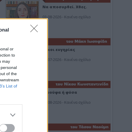
Να αποσυρθεί. Χθες.
03-08-2026 - Κανένα σχόλιο
onal
sonal or
Οίκοι ευγηρίας
ection to
24-07-2026 - Κανένα σχόλιο
ou may
 personal
out of the
 downstream
B’s List of
Ή ρούφα ή φύσα
03-08-2026 - Κανένα σχόλιο