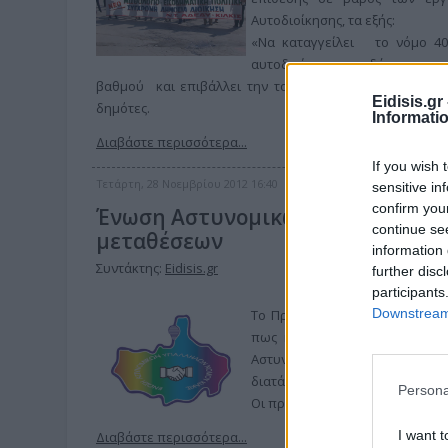
Αυτοδιοίκησης, τα εξής:
«Να καταγγείλει το νόμο 40
αυτοδιοίκητο των δήμων, περι
βαθμού και επιβάλλει την τοποθέτηση ΤΟΠΟΤΗΡΗΤΗ σ
Eidisis.g
δημότες.
Informati
Διαβάστε περισσότερα...
If you wish 
Τετάρτη, 28 Νοεμβρίου 2012 16:40
sensitive in
confirm you
Ένωση Αστυνομικών Υπαλλήλων: Χ
continue se
μεταθέσεων
information 
Συντάκτης:
Eidisis.gr
further disc
participants
Downstream 
Το Προεδρείο της Ενωσης Αστ
πως κάποιες από τις διατάξει
Αστυνομικού Προσωπικού) πρέπ
διατάξεις πρέπει να προστεθούν,
Persona
Οι προτάσεις της Ε.ΑΣ.Υ. Ν. Κιλκ
I want t
Διαβάστε περισσότερα...