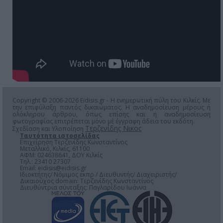
Copyright © 2006-2026 Eidisis.gr - Η ενημερωτική πύλη του Κιλκίς. Με
την επιφύλαξη παντός δικαιώματος. Η αναδημοσίευση μέρους ή
ολόκληρου άρθρου, όπως επίσης και η αναδημοσίευση
φωτογραφίας επιτρέπεται μόνο μέ έγγραφη άδεια του εκδότη.
Τερζενίδης Νικος
Σχεδίαση και Υλοποίηση
Ταυτότητα ιστοσελίδας
Επιχείρηση Τερζενίδης Κωνσταντίνος
Μεταλλικό, Κιλκίς, 61100
ΑΦΜ: 024638641, ΔΟΥ Κιλκίς
Τηλ.: 23410 27307
Email:
eidisis@eidisis.gr
Ιδιοκτήτης/ Νόμιμος εκπρ./ Διευθυντής/ Διαχειριστής/
Δικαιούχος domain: Τερζενίδης Κωνσταντίνος
Διευθύντρια σύνταξης: Παγλαρίδου Ιωάννα