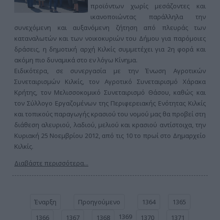
προϊόντων χωρίς μεσάζοντες και
ικανοποιώντας παράλληλα την
συνεχόμενη και αυξανόμενη ζήτηση από πλευράς των
καταναλωτών και των νοικοκυριών του Δήμου για παρόμοιες
δράσεις, η δημοτική αρχή Κιλκίς συμμετέχει για 2η φορά και
ακόμη πιο δυναμικά στο εν λόγω Κίνημα.
Ειδικότερα, σε συνεργασία με την Ένωση Αγροτικών
Συνεταιρισμών Κιλκίς, τον Αγροτικό Συνεταιρισμό Χάρακα
Κρήτης, τον Μελισσοκομικό Συνεταιρισμό Θάσου, καθώς και
τον Σύλλογο Εργαζομένων της Περιφερειακής Ενότητας Κιλκίς
και τοπικούς παραγωγής κρασιού του νομού μας θα προβεί στη
διάθεση αλευριού, λαδιού, μελιού και κρασιού αντίστοιχα, την
Κυριακή 25 Νοεμβρίου 2012, από τις 10 το πρωί στο Δημαρχείο
Κιλκίς.
Διαβάστε περισσότερα...
Έναρξη
Προηγούμενο
1364
1365
1369
1366
1367
1368
1370
1371