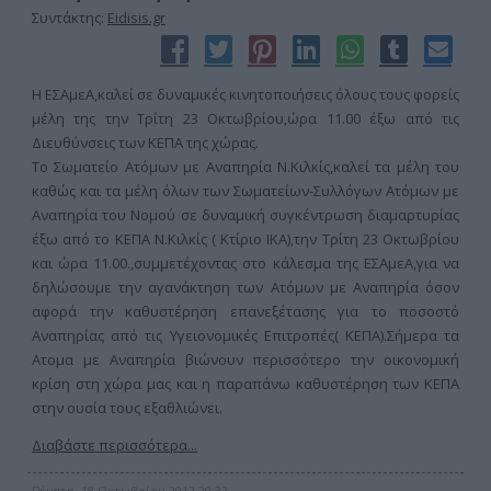
Συντάκτης:
Eidisis.gr
Η ΕΣΑμεΑ,καλεί σε δυναμικές κινητοποιήσεις όλους τους φορείς
μέλη της την Τρίτη 23 Οκτωβρίου,ώρα 11.00 έξω από τις
Διευθύνσεις των ΚΕΠΑ της χώρας.
Το Σωματείο Ατόμων με Αναπηρία Ν.Κιλκίς,καλεί τα μέλη του
καθώς και τα μέλη όλων των Σωματείων-Συλλόγων Ατόμων με
Αναπηρία του Νομού σε δυναμική συγκέντρωση διαμαρτυρίας
έξω από το ΚΕΠΑ Ν.Κιλκίς ( Κτίριο ΙΚΑ),την Τρίτη 23 Οκτωβρίου
και ώρα 11.00.,συμμετέχοντας στο κάλεσμα της ΕΣΑμεΑ,για να
δηλώσουμε την αγανάκτηση των Ατόμων με Αναπηρία όσον
αφορά την καθυστέρηση επανεξέτασης για το ποσοστό
Αναπηρίας από τις Υγειονομικές Επιτροπές( ΚΕΠΑ).Σήμερα τα
Ατομα με Αναπηρία βιώνουν περισσότερο την οικονομική
κρίση στη χώρα μας και η παραπάνω καθυστέρηση των ΚΕΠΑ
στην ουσία τους εξαθλιώνει.
Διαβάστε περισσότερα...
Πέμπτη, 18 Οκτωβρίου 2012 20:32