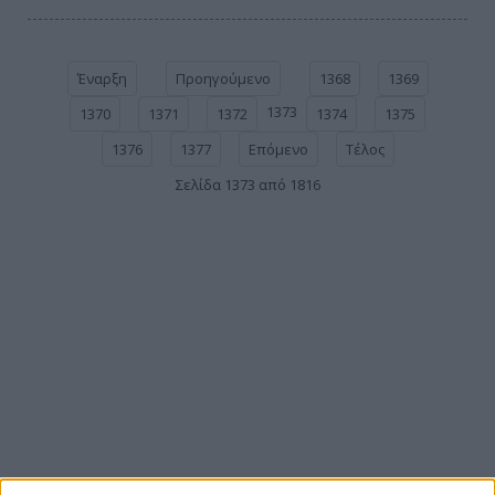
Έναρξη
Προηγούμενο
1368
1369
1373
1370
1371
1372
1374
1375
1376
1377
Επόμενο
Τέλος
Σελίδα 1373 από 1816