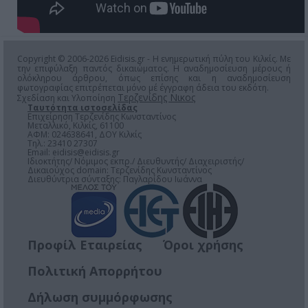
Copyright © 2006-2026 Eidisis.gr - Η ενημερωτική πύλη του Κιλκίς. Με
την επιφύλαξη παντός δικαιώματος. Η αναδημοσίευση μέρους ή
ολόκληρου άρθρου, όπως επίσης και η αναδημοσίευση
φωτογραφίας επιτρέπεται μόνο μέ έγγραφη άδεια του εκδότη.
Τερζενίδης Νικος
Σχεδίαση και Υλοποίηση
Ταυτότητα ιστοσελίδας
Επιχείρηση Τερζενίδης Κωνσταντίνος
Μεταλλικό, Κιλκίς, 61100
ΑΦΜ: 024638641, ΔΟΥ Κιλκίς
Τηλ.: 23410 27307
Email:
eidisis@eidisis.gr
Ιδιοκτήτης/ Νόμιμος εκπρ./ Διευθυντής/ Διαχειριστής/
Δικαιούχος domain: Τερζενίδης Κωνσταντίνος
Διευθύντρια σύνταξης: Παγλαρίδου Ιωάννα
Προφίλ Εταιρείας
Όροι χρήσης
Πολιτική Απορρήτου
Δήλωση συμμόρφωσης