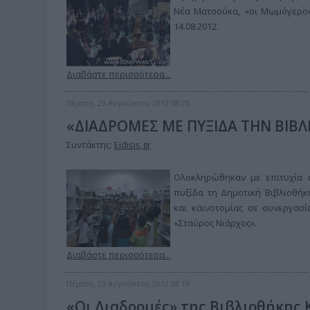
Νέα Ματσούκα, «οι Μωμόγερο»ι
14.08.2012.
Διαβάστε περισσότερα...
Πέμπτη, 23 Αυγούστου 2012 08:25
«ΔΙΑΔΡΟΜΕΣ ΜΕ ΠΥΞΙΔΑ ΤΗΝ ΒΙΒ
Συντάκτης:
Eidisis.gr
Oλοκληρώθηκαν με επιτυχία ο
πυξίδα τη Δημοτική Βιβλιοθήκ
και καινοτομίας σε συνεργασί
«Σταύρος Νιάρχος».
Διαβάστε περισσότερα...
Πέμπτη, 23 Αυγούστου 2012 08:19
«Οι Διαδρομές» της Βιβλιοθήκης 