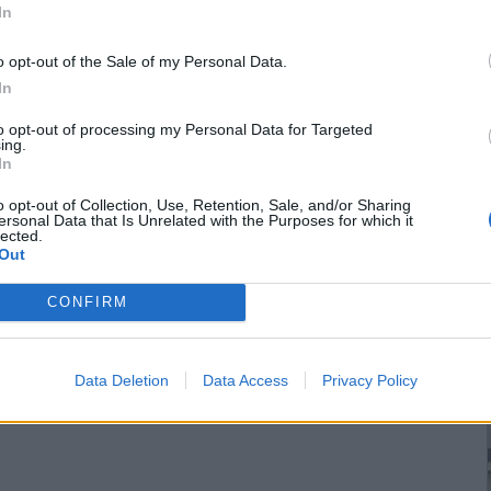
In
o opt-out of the Sale of my Personal Data.
των αιρετών και των δύο βαθμίδων, προχωρά η κυβέρνηση ως
In
του μισθούς του πρωθυπουργού των υπουργών και των
to opt-out of processing my Personal Data for Targeted
ing.
In
o opt-out of Collection, Use, Retention, Sale, and/or Sharing
ersonal Data that Is Unrelated with the Purposes for which it
lected.
Out
ση της ΑΤΕ
CONFIRM
υ ανακοινώθηκαν από τα ΜΜΕ για την ΑΤΕ ο πρώην υπουργός
Data Deletion
Data Access
Privacy Policy
 παρακάτω δήλωση: