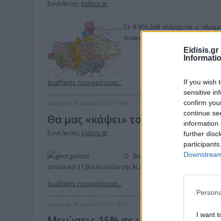
Συντάκτης:
Eidisis.gr
Σε 9.903.268 ανέρχεται ο νόμ
ανακοίνωσε η Ελληνική Στατιστι
Eidisis.g
Informati
If you wish 
Διαβάστε περισσότερα...
sensitive in
confirm you
Δευτέρα, 30 Ιουλίου 2012 19:04
continue se
Θα μας «κάψει» το πετρέλαιο
information 
Συντάκτης:
Eidisis.gr
further disc
participants
Downstream 
Ο βουλευτής Κιλκίς της Νέα
συνολικά 31 βουλευτών της Ν.Δ. η οποία κατατέθηκε δι
Διαβάστε περισσότερα...
Persona
Δευτέρα, 30 Ιουλίου 2012 19:02
I want t
Μειώσεις 15% σε μισθούς δημάρ