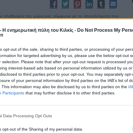
ιμος πληθυσμός της χώρα μας, σύμφωνα με τα αποτελέσματα που
κή Αρχή (ΕΛΣΤΑΤ).
r - Η ενημερωτική πύλη του Κιλκίς -
Do Not Process My Pers
on
to opt-out of the sale, sharing to third parties, or processing of your per
formation for targeted advertising by us, please use the below opt-out s
r selection. Please note that after your opt-out request is processed y
eing interest-based ads based on personal information utilized by us or
disclosed to third parties prior to your opt-out. You may separately opt-
losure of your personal information by third parties on the IAB’s list of
. This information may also be disclosed by us to third parties on the
IA
Participants
that may further disclose it to other third parties.
ς Δημοκρατίας Γεώργιος Γεωργαντάς συνυπέγραψε ερώτηση
α της Βουλής προς τον Υπουργό Οικονομικών Γιάννη Στουρνάρα
l Data Processing Opt Outs
o opt-out of the Sharing of my personal data.
χων, αντιδημάρχων…