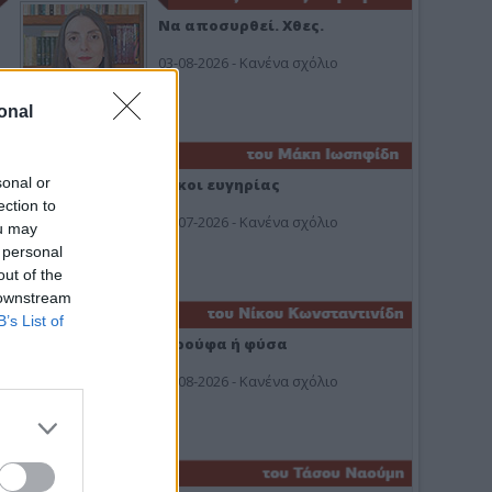
Να αποσυρθεί. Χθες.
03-08-2026 - Κανένα σχόλιο
onal
sonal or
Οίκοι ευγηρίας
ection to
24-07-2026 - Κανένα σχόλιο
ou may
 personal
out of the
 downstream
B’s List of
Ή ρούφα ή φύσα
03-08-2026 - Κανένα σχόλιο