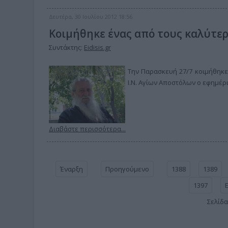
Δευτέρα, 30 Ιουλίου 2012 18:56
Κοιμήθηκε ένας από τους καλύτερ
Συντάκτης:
Eidisis.gr
Την Παρασκευή 27/7 κοιμήθηκε
Ι.Ν. Αγίων Αποστόλων ο εφημέ
Διαβάστε περισσότερα...
Έναρξη
Προηγούμενο
1388
1389
1397
Σελίδα