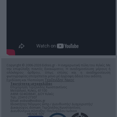
Copyright © 2006-2026 Eidisis.gr - Η ενημερωτική πύλη του Κιλκίς. Με
την επιφύλαξη παντός δικαιώματος. Η αναδημοσίευση μέρους ή
ολόκληρου άρθρου, όπως επίσης και η αναδημοσίευση
φωτογραφίας επιτρέπεται μόνο μέ έγγραφη άδεια του εκδότη.
Τερζενίδης Νικος
Σχεδίαση και Υλοποίηση
Ταυτότητα ιστοσελίδας
Επιχείρηση Τερζενίδης Κωνσταντίνος
Μεταλλικό, Κιλκίς, 61100
ΑΦΜ: 024638641, ΔΟΥ Κιλκίς
Τηλ.: 23410 27307
Email:
eidisis@eidisis.gr
Ιδιοκτήτης/ Νόμιμος εκπρ./ Διευθυντής/ Διαχειριστής/
Δικαιούχος domain: Τερζενίδης Κωνσταντίνος
Διευθύντρια σύνταξης: Παγλαρίδου Ιωάννα