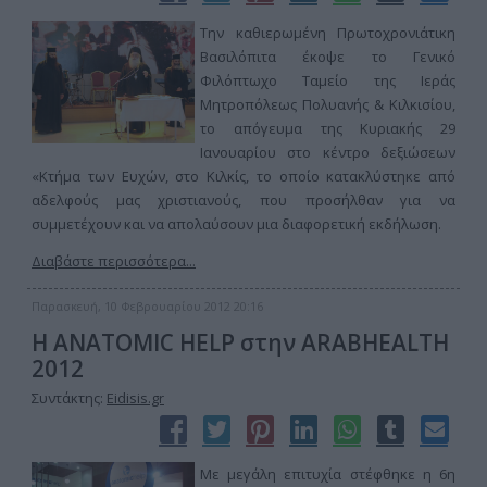
Την καθιερωμένη Πρωτοχρονιάτικη
Βασιλόπιτα έκοψε το Γενικό
Φιλόπτωχο Ταμείο της Ιεράς
Μητροπόλεως Πολυανής & Κιλκισίου,
το απόγευμα της Κυριακής 29
Ιανουαρίου στο κέντρο δεξιώσεων
«Κτήμα των Ευχών, στο Κιλκίς, το οποίο κατακλύστηκε από
αδελφούς μας χριστιανούς, που προσήλθαν για να
συμμετέχουν και να απολαύσουν μια διαφορετική εκδήλωση.
Διαβάστε περισσότερα...
Παρασκευή, 10 Φεβρουαρίου 2012 20:16
Η ANATOMIC HELP στην ARABHEALTH
2012
Συντάκτης:
Eidisis.gr
Με μεγάλη επιτυχία στέφθηκε η 6η