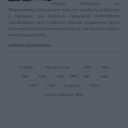
Κέντρο Πολιτισμού και
Πληροφόρησης Πολυκάστρου. Κατά την έναρξη της εκδήλωσης
η Πρόεδρος του Συλλόγου Γαρυφαλλιά ΚΑΡΒΟΥΝΙΑΡΗ
απευθυνόμενη στην κατάμεστη αίθουσα ευχαρίστησε θερμά
τις γυναίκες για την ανταπόκριση τους σε ένα θέμα που πρέπει
να τις απασχολεί όλες.
Διαβάστε περισσότερα...
Έναρξη
Προηγούμενο
1439
1440
1444
1441
1442
1443
1445
1446
1447
1448
Επόμενο
Τέλος
Σελίδα 1444 από 1816