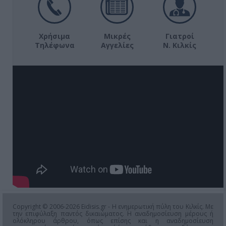
Χρήσιμα
Μικρές
Γιατροί
Τηλέφωνα
Αγγελίες
Ν. Κιλκίς
Copyright © 2006-2026 Eidisis.gr - Η ενημερωτική πύλη του Κιλκίς. Με
την επιφύλαξη παντός δικαιώματος. Η αναδημοσίευση μέρους ή
ολόκληρου άρθρου, όπως επίσης και η αναδημοσίευση