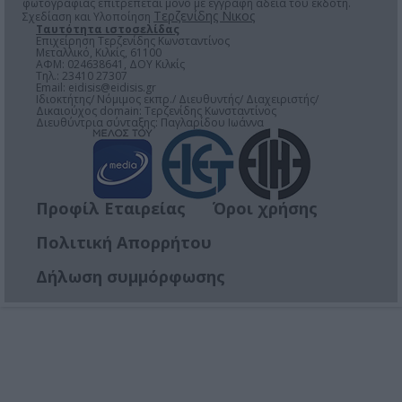
φωτογραφίας επιτρέπεται μόνο μέ έγγραφη άδεια του εκδότη.
Τερζενίδης Νικος
Σχεδίαση και Υλοποίηση
Ταυτότητα ιστοσελίδας
Επιχείρηση Τερζενίδης Κωνσταντίνος
Μεταλλικό, Κιλκίς, 61100
ΑΦΜ: 024638641, ΔΟΥ Κιλκίς
Τηλ.: 23410 27307
Email:
eidisis@eidisis.gr
Ιδιοκτήτης/ Νόμιμος εκπρ./ Διευθυντής/ Διαχειριστής/
Δικαιούχος domain: Τερζενίδης Κωνσταντίνος
Διευθύντρια σύνταξης: Παγλαρίδου Ιωάννα
Προφίλ Εταιρείας
Όροι χρήσης
Πολιτική Απορρήτου
Δήλωση συμμόρφωσης