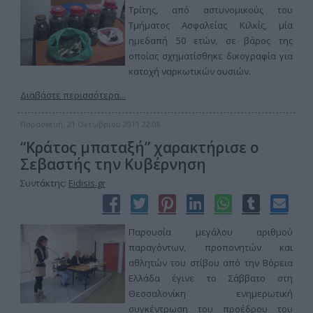
Τρίτης, από αστυνομικούς του
Τμήματος Ασφαλείας Κιλκίς, μία
ημεδαπή 50 ετών, σε βάρος της
οποίας σχηματίσθηκε δικογραφία για
κατοχή ναρκωτικών ουσιών.
Διαβάστε περισσότερα...
Παρασκευή, 21 Οκτωβρίου 2011 22:08
“Κράτος μπαταξή” χαρακτήρισε ο
Σεβαστής την Κυβέρνηση
Συντάκτης:
Eidisis.gr
Παρουσία μεγάλου αριθμού
παραγόντων, προπονητών και
αθλητών του στίβου από την Βόρεια
Ελλάδα έγινε το Σάββατο στη
Θεσσαλονίκη ενημερωτική
συγκέντρωση του προέδρου του