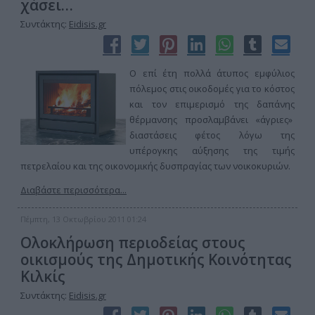
χάσει…
Συντάκτης:
Eidisis.gr
Ο επί έτη πολλά άτυπος εμφύλιος
πόλεμος στις οικοδομές για το κόστος
και τον επιμερισμό της δαπάνης
θέρμανσης προσλαμβάνει «άγριες»
διαστάσεις φέτος λόγω της
υπέρογκης αύξησης της τιμής
πετρελαίου και της οικονομικής δυσπραγίας των νοικοκυριών.
Διαβάστε περισσότερα...
Πέμπτη, 13 Οκτωβρίου 2011 01:24
Ολοκλήρωση περιοδείας στους
οικισμούς της Δημοτικής Κοινότητας
Κιλκίς
Συντάκτης:
Eidisis.gr