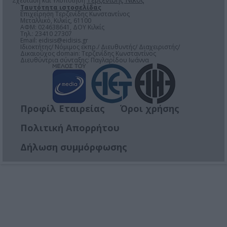
Σχεδίαση και Υλοποίηση
Ταυτότητα ιστοσελίδας
Επιχείρηση Τερζενίδης Κωνσταντίνος
Μεταλλικό, Κιλκίς, 61100
ΑΦΜ: 024638641, ΔΟΥ Κιλκίς
Τηλ.: 23410 27307
Email:
eidisis@eidisis.gr
Ιδιοκτήτης/ Νόμιμος εκπρ./ Διευθυντής/ Διαχειριστής/
Δικαιούχος domain: Τερζενίδης Κωνσταντίνος
Διευθύντρια σύνταξης: Παγλαρίδου Ιωάννα
Προφίλ Εταιρείας
Όροι χρήσης
Πολιτική Απορρήτου
Δήλωση συμμόρφωσης