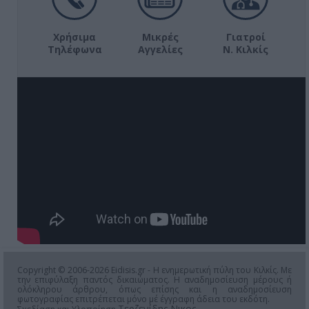
Χρήσιμα
Μικρές
Γιατροί
Τηλέφωνα
Αγγελίες
Ν. Κιλκίς
Copyright © 2006-2026 Eidisis.gr - Η ενημερωτική πύλη του Κιλκίς. Με
την επιφύλαξη παντός δικαιώματος. Η αναδημοσίευση μέρους ή
ολόκληρου άρθρου, όπως επίσης και η αναδημοσίευση
φωτογραφίας επιτρέπεται μόνο μέ έγγραφη άδεια του εκδότη.
Τερζενίδης Νικος