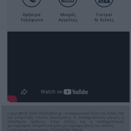
Χρήσιμα
Μικρές
Γιατροί
Τηλέφωνα
Αγγελίες
Ν. Κιλκίς
Copyright © 2006-2026 Eidisis.gr - Η ενημερωτική πύλη του Κιλκίς. Με
την επιφύλαξη παντός δικαιώματος. Η αναδημοσίευση μέρους ή
ολόκληρου άρθρου, όπως επίσης και η αναδημοσίευση
φωτογραφίας επιτρέπεται μόνο μέ έγγραφη άδεια του εκδότη.
Τερζενίδης Νικος
Σχεδίαση και Υλοποίηση