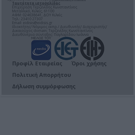
Ταυτότητα ιστοσελίδας
Επιχείρηση Τερζενίδης Κωνσταντίνος
Μεταλλικό, Κιλκίς, 61100
ΑΦΜ: 024638641, ΔΟΥ Κιλκίς
Τηλ.: 23410 27307
Email:
eidisis@eidisis.gr
Ιδιοκτήτης/ Νόμιμος εκπρ./ Διευθυντής/ Διαχειριστής/
Δικαιούχος domain: Τερζενίδης Κωνσταντίνος
Διευθύντρια σύνταξης: Παγλαρίδου Ιωάννα
Προφίλ Εταιρείας
Όροι χρήσης
Πολιτική Απορρήτου
Δήλωση συμμόρφωσης