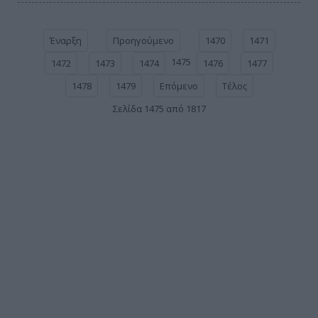
Έναρξη
Προηγούμενο
1470
1471
1475
1472
1473
1474
1476
1477
1478
1479
Επόμενο
Τέλος
Σελίδα 1475 από 1817