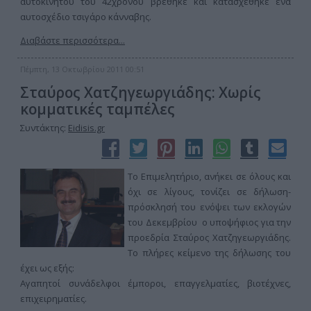
αυτοκινήτου του 42χρονου βρέθηκε και κατασχέθηκε ένα
αυτοσχέδιο τσιγάρο κάνναβης.
Διαβάστε περισσότερα...
Πέμπτη, 13 Οκτωβρίου 2011 00:51
Σταύρος Χατζηγεωργιάδης: Χωρίς
κομματικές ταμπέλες
Συντάκτης:
Eidisis.gr
Το Επιμελητήριο, ανήκει σε όλους και
όχι σε λίγους, τονίζει σε δήλωση-
πρόσκλησή του ενόψει των εκλογών
του Δεκεμβρίου ο υποψήφιος για την
προεδρία Σταύρος Χατζηγεωργιάδης.
Το πλήρες κείμενο της δήλωσης του
έχει ως εξής:
Αγαπητοί συνάδελφοι έμποροι, επαγγελματίες, βιοτέχνες,
επιχειρηματίες.