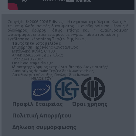
Copyright © 2006-2026 Eidisis.gr - Η ενημερωτική πύλη του Κιλκίς. Με
την επιφύλαξη παντός δικαιώματος. Η αναδημοσίευση μέρους ή
ολόκληρου άρθρου, όπως επίσης και η αναδημοσίευση
φωτογραφίας επιτρέπεται μόνο μέ έγγραφη άδεια του εκδότη.
Τερζενίδης Νικος
Σχεδίαση και Υλοποίηση
Ταυτότητα ιστοσελίδας
Επιχείρηση Τερζενίδης Κωνσταντίνος
Μεταλλικό, Κιλκίς, 61100
ΑΦΜ: 024638641, ΔΟΥ Κιλκίς
Τηλ.: 23410 27307
Email:
eidisis@eidisis.gr
Ιδιοκτήτης/ Νόμιμος εκπρ./ Διευθυντής/ Διαχειριστής/
Δικαιούχος domain: Τερζενίδης Κωνσταντίνος
Διευθύντρια σύνταξης: Παγλαρίδου Ιωάννα
Προφίλ Εταιρείας
Όροι χρήσης
Πολιτική Απορρήτου
Δήλωση συμμόρφωσης