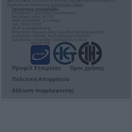
φωτογραφίας επιτρέπεται μόνο μέ έγγραφη άδεια του εκδότη.
Τερζενίδης Νικος
Σχεδίαση και Υλοποίηση
Ταυτότητα ιστοσελίδας
Επιχείρηση Τερζενίδης Κωνσταντίνος
Μεταλλικό, Κιλκίς, 61100
ΑΦΜ: 024638641, ΔΟΥ Κιλκίς
Τηλ.: 23410 27307
Email:
eidisis@eidisis.gr
Ιδιοκτήτης/ Νόμιμος εκπρ./ Διευθυντής/ Διαχειριστής/
Δικαιούχος domain: Τερζενίδης Κωνσταντίνος
Διευθύντρια σύνταξης: Παγλαρίδου Ιωάννα
Προφίλ Εταιρείας
Όροι χρήσης
Πολιτική Απορρήτου
Δήλωση συμμόρφωσης