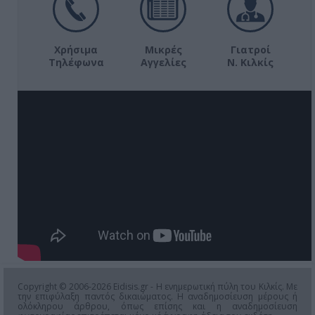
Χρήσιμα
Μικρές
Γιατροί
Τηλέφωνα
Αγγελίες
Ν. Κιλκίς
Copyright © 2006-2026 Eidisis.gr - Η ενημερωτική πύλη του Κιλκίς. Με
την επιφύλαξη παντός δικαιώματος. Η αναδημοσίευση μέρους ή
ολόκληρου άρθρου, όπως επίσης και η αναδημοσίευση