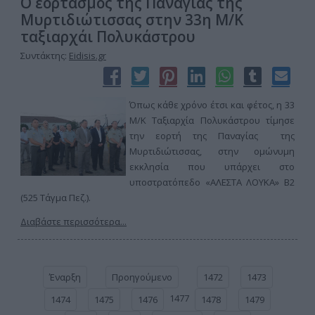
Ο εορτασμός της Παναγίας της
Μυρτιδιώτισσας στην 33η Μ/Κ
ταξιαρχάι Πολυκάστρου
Συντάκτης:
Eidisis.gr
Όπως κάθε χρόνο έτσι και φέτος, η 33
Μ/Κ Ταξιαρχία Πολυκάστρου τίμησε
την εορτή της Παναγίας της
Μυρτιδιώτισσας, στην ομώνυμη
εκκλησία που υπάρχει στο
υποστρατόπεδο «ΑΛΕΣΤΑ ΛΟΥΚΑ» Β2
(525 Τάγμα Πεζ.).
Διαβάστε περισσότερα...
Έναρξη
Προηγούμενο
1472
1473
1477
1474
1475
1476
1478
1479