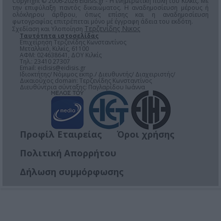
Copyright © 2006-2026 Eidisis.gr - Η ενημερωτική πύλη του Κιλκίς. Με
την επιφύλαξη παντός δικαιώματος. Η αναδημοσίευση μέρους ή
ολόκληρου άρθρου, όπως επίσης και η αναδημοσίευση
φωτογραφίας επιτρέπεται μόνο μέ έγγραφη άδεια του εκδότη.
Τερζενίδης Νικος
Σχεδίαση και Υλοποίηση
Ταυτότητα ιστοσελίδας
Επιχείρηση Τερζενίδης Κωνσταντίνος
Μεταλλικό, Κιλκίς, 61100
ΑΦΜ: 024638641, ΔΟΥ Κιλκίς
Τηλ.: 23410 27307
Email:
eidisis@eidisis.gr
Ιδιοκτήτης/ Νόμιμος εκπρ./ Διευθυντής/ Διαχειριστής/
Δικαιούχος domain: Τερζενίδης Κωνσταντίνος
Διευθύντρια σύνταξης: Παγλαρίδου Ιωάννα
Προφίλ Εταιρείας
Όροι χρήσης
Πολιτική Απορρήτου
Δήλωση συμμόρφωσης