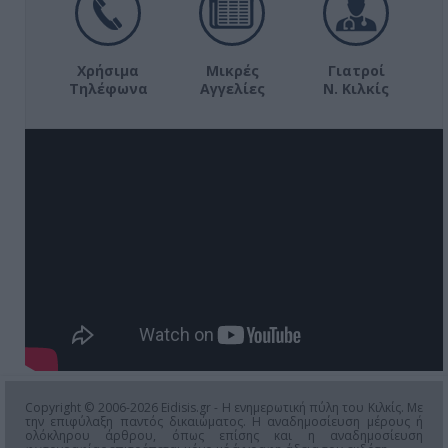
Χρήσιμα
Μικρές
Γιατροί
Τηλέφωνα
Αγγελίες
Ν. Κιλκίς
Copyright © 2006-2026 Eidisis.gr - Η ενημερωτική πύλη του Κιλκίς. Με
την επιφύλαξη παντός δικαιώματος. Η αναδημοσίευση μέρους ή
ολόκληρου άρθρου, όπως επίσης και η αναδημοσίευση