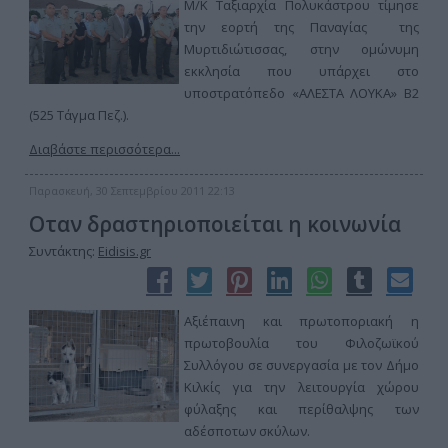
Μ/Κ Ταξιαρχία Πολυκάστρου τίμησε
την εορτή της Παναγίας της
Μυρτιδιώτισσας, στην ομώνυμη
εκκλησία που υπάρχει στο
υποστρατόπεδο «ΑΛΕΣΤΑ ΛΟΥΚΑ» Β2
(525 Τάγμα Πεζ.).
Διαβάστε περισσότερα...
Παρασκευή, 30 Σεπτεμβρίου 2011 22:13
Οταν δραστηριοποιείται η κοινωνία
Συντάκτης:
Eidisis.gr
Αξιέπαινη και πρωτοποριακή η
πρωτοβουλία του Φιλοζωϊκού
Συλλόγου σε συνεργασία με τον Δήμο
Κιλκίς για την λειτουργία χώρου
φύλαξης και περίθαλψης των
αδέσποτων σκύλων.