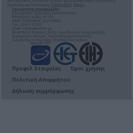
φωτογραφίας επιτρέπεται μόνο μέ έγγραφη άδεια του εκδότη.
Τερζενίδης Νικος
Σχεδίαση και Υλοποίηση
Ταυτότητα ιστοσελίδας
Επιχείρηση Τερζενίδης Κωνσταντίνος
Μεταλλικό, Κιλκίς, 61100
ΑΦΜ: 024638641, ΔΟΥ Κιλκίς
Τηλ.: 23410 27307
Email:
eidisis@eidisis.gr
Ιδιοκτήτης/ Νόμιμος εκπρ./ Διευθυντής/ Διαχειριστής/
Δικαιούχος domain: Τερζενίδης Κωνσταντίνος
Διευθύντρια σύνταξης: Παγλαρίδου Ιωάννα
Προφίλ Εταιρείας
Όροι χρήσης
Πολιτική Απορρήτου
Δήλωση συμμόρφωσης