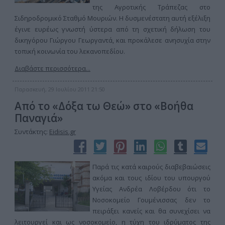
της Αγροτικής Τράπεζας στο
Σιδηροδρομικό Σταθμό Μουριών. Η δυσμενέστατη αυτή εξέλιξη
έγινε ευρέως γνωστή ύστερα από τη σχετική δήλωση του
δικηγόρου Γιώργου Γεωργαντά, και προκάλεσε ανησυχία στην
τοπική κοινωνία του λεκανοπεδίου.
Διαβάστε περισσότερα...
Παρασκευή, 29 Ιουλίου 2011 21:50
Από το «Δόξα τω Θεώ» στο «Βοήθα
Παναγιά»
Συντάκτης:
Eidisis.gr
Παρά τις κατά καιρούς διαβεβαιώσεις
ακόμα και τους ιδίου του υπουργού
Υγείας Ανδρέα Λοβέρδου ότι το
Νοσοκομείο Γουμένισσας δεν το
πειράξει κανείς και θα συνεχίσει να
λειτουργεί και ως νοσοκομείο, η τύχη του ιδρύματος της