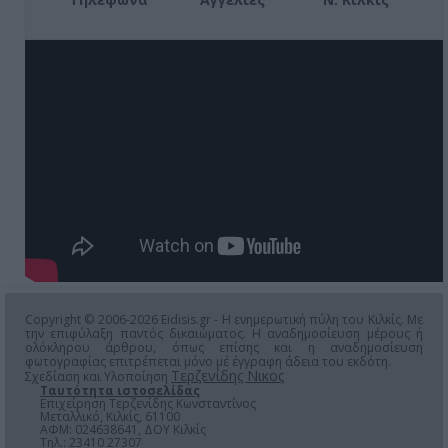
Copyright © 2006-2026 Eidisis.gr - Η ενημερωτική πύλη του Κιλκίς. Με
την επιφύλαξη παντός δικαιώματος. Η αναδημοσίευση μέρους ή
ολόκληρου άρθρου, όπως επίσης και η αναδημοσίευση
φωτογραφίας επιτρέπεται μόνο μέ έγγραφη άδεια του εκδότη.
Τερζενίδης Νικος
Σχεδίαση και Υλοποίηση
Ταυτότητα ιστοσελίδας
Επιχείρηση Τερζενίδης Κωνσταντίνος
Μεταλλικό, Κιλκίς, 61100
ΑΦΜ: 024638641, ΔΟΥ Κιλκίς
Τηλ.: 23410 27307