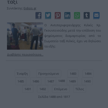
ταξί
Συντάκτης:
Eidisis.gr
Ο Αντιπεριφερειάρχης Κιλκίς Χρ.
Γκουντενούδης μετά την επίδοση του
ψηφίσματος διαμαρτυρίας από το
Σωματείο ταξί Κιλκίς, έχει να δηλώσει
τα εξής:
Διαβάστε περισσότερα...
Έναρξη
Προηγούμενο
1483
1484
1488
1485
1486
1487
1489
1490
1491
1492
Επόμενο
Τέλος
Σελίδα 1488 από 1817