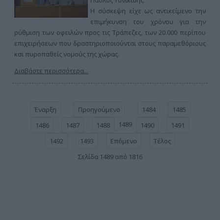
Παύλος Τονικίδης.
Η σύσκεψη είχε ως αντικείμενο την
επιμήκυνση του χρόνου για την
ρύθμιση των οφειλών προς τις Τράπεζες, των 20.000 περίπου
επιχειρήσεων που δραστηριοποιούνται στους παραμεθόριους
και πυροπαθείς νομούς της χώρας.
Διαβάστε περισσότερα...
Έναρξη
Προηγούμενο
1484
1485
1489
1486
1487
1488
1490
1491
1492
1493
Επόμενο
Τέλος
Σελίδα 1489 από 1816