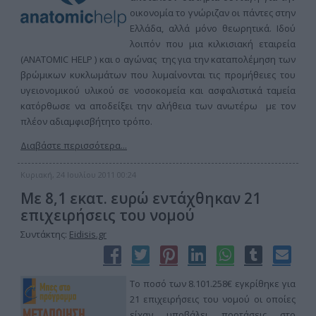
οικονομία το γνώριζαν οι πάντες στην
Ελλάδα, αλλά μόνο θεωρητικά. Ιδού
λοιπόν που μια κιλκισιακή εταιρεία
(ANATOMIC HELP ) και ο αγώνας της για την καταπολέμηση των
βρώμικων κυκλωμάτων που λυμαίνονται τις προμήθειες του
υγειονομικού υλικού σε νοσοκομεία και ασφαλιστικά ταμεία
κατόρθωσε να αποδείξει την αλήθεια των ανωτέρω με τον
πλέον αδιαμφισβήτητο τρόπο.
Διαβάστε περισσότερα...
Κυριακή, 24 Ιουλίου 2011 00:24
Με 8,1 εκατ. ευρώ εντάχθηκαν 21
επιχειρήσεις του νομού
Συντάκτης:
Eidisis.gr
Το ποσό των 8.101.258€ εγκρίθηκε για
21 επιχειρήσεις του νομού οι οποίες
είχαν υποβάλει προτάσεις στο