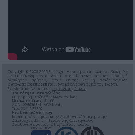
Copyright © 2006-2026 Eidisis.gr - Η ενημερωτική πύλη του Κιλκίς. Με
την επιφύλαξη παντός δικαιώματος. Η αναδημοσίευση μέρους ή
ολόκληρου άρθρου, όπως επίσης και η αναδημοσίευση
φωτογραφίας επιτρέπεται μόνο μέ έγγραφη άδεια του εκδότη.
Τερζενίδης Νικος
Σχεδίαση και Υλοποίηση
Ταυτότητα ιστοσελίδας
Επιχείρηση Τερζενίδης Κωνσταντίνος
Μεταλλικό, Κιλκίς, 61100
ΑΦΜ: 024638641, ΔΟΥ Κιλκίς
Τηλ.: 23410 27307
Email:
eidisis@eidisis.gr
Ιδιοκτήτης/ Νόμιμος εκπρ./ Διευθυντής/ Διαχειριστής/
Δικαιούχος domain: Τερζενίδης Κωνσταντίνος
Διευθύντρια σύνταξης: Παγλαρίδου Ιωάννα