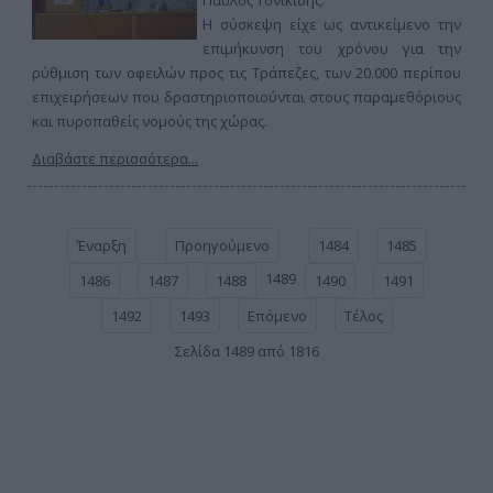
Παύλος Τονικίδης.
Η σύσκεψη είχε ως αντικείμενο την
επιμήκυνση του χρόνου για την
ρύθμιση των οφειλών προς τις Τράπεζες, των 20.000 περίπου
επιχειρήσεων που δραστηριοποιούνται στους παραμεθόριους
και πυροπαθείς νομούς της χώρας.
Διαβάστε περισσότερα...
Έναρξη
Προηγούμενο
1484
1485
1489
1486
1487
1488
1490
1491
1492
1493
Επόμενο
Τέλος
Σελίδα 1489 από 1816