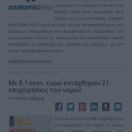
οικονομία το γνώριζαν οι πάντες στην
Ελλάδα, αλλά μόνο θεωρητικά. Ιδού
λοιπόν που μια κιλκισιακή εταιρεία
(ANATOMIC HELP ) και ο αγώνας της για την καταπολέμηση των
βρώμικων κυκλωμάτων που λυμαίνονται τις προμήθειες του
υγειονομικού υλικού σε νοσοκομεία και ασφαλιστικά ταμεία
κατόρθωσε να αποδείξει την αλήθεια των ανωτέρω με τον
πλέον αδιαμφισβήτητο τρόπο.
Διαβάστε περισσότερα...
Κυριακή, 24 Ιουλίου 2011 00:24
Με 8,1 εκατ. ευρώ εντάχθηκαν 21
επιχειρήσεις του νομού
Συντάκτης:
Eidisis.gr
Το ποσό των 8.101.258€ εγκρίθηκε για
21 επιχειρήσεις του νομού οι οποίες
είχαν υποβάλει προτάσεις στο