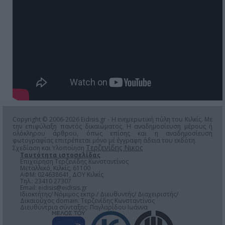
Copyright © 2006-2026 Eidisis.gr - Η ενημερωτική πύλη του Κιλκίς. Με
την επιφύλαξη παντός δικαιώματος. Η αναδημοσίευση μέρους ή
ολόκληρου άρθρου, όπως επίσης και η αναδημοσίευση
φωτογραφίας επιτρέπεται μόνο μέ έγγραφη άδεια του εκδότη.
Τερζενίδης Νικος
Σχεδίαση και Υλοποίηση
Ταυτότητα ιστοσελίδας
Επιχείρηση Τερζενίδης Κωνσταντίνος
Μεταλλικό, Κιλκίς, 61100
ΑΦΜ: 024638641, ΔΟΥ Κιλκίς
Τηλ.: 23410 27307
Email:
eidisis@eidisis.gr
Ιδιοκτήτης/ Νόμιμος εκπρ./ Διευθυντής/ Διαχειριστής/
Δικαιούχος domain: Τερζενίδης Κωνσταντίνος
Διευθύντρια σύνταξης: Παγλαρίδου Ιωάννα