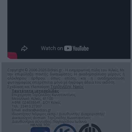
Copyright © 2006-2026 Eidisis.gr - Η ενημερωτική πύλη του Κιλκίς. Με
την επιφύλαξη παντός δικαιώματος. Η αναδημοσίευση μέρους ή
ολόκληρου άρθρου, όπως επίσης και η αναδημοσίευση
φωτογραφίας επιτρέπεται μόνο μέ έγγραφη άδεια του εκδότη.
Τερζενίδης Νικος
Σχεδίαση και Υλοποίηση
Ταυτότητα ιστοσελίδας
Επιχείρηση Τερζενίδης Κωνσταντίνος
Μεταλλικό, Κιλκίς, 61100
ΑΦΜ: 024638641, ΔΟΥ Κιλκίς
Τηλ.: 23410 27307
Email:
eidisis@eidisis.gr
Ιδιοκτήτης/ Νόμιμος εκπρ./ Διευθυντής/ Διαχειριστής/
Δικαιούχος domain: Τερζενίδης Κωνσταντίνος
Διευθύντρια σύνταξης: Παγλαρίδου Ιωάννα