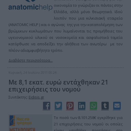
οικονομία το γνώριζαν οι πάντες στην
Ελλάδα, αλλά μόνο θεωρητικά. Ιδού
λοιπόν που μια κιλκισιακή εταιρεία
(ANATOMIC HELP ) και ο αγώνας της για την καταπολέμηση των
βρώμικων κυκλωμάτων που λυμαίνονται τις προμήθειες του
υγειονομικού υλικού σε νοσοκομεία και ασφαλιστικά ταμεία
κατόρθωσε να αποδείξει την αλήθεια των ανωτέρω με τον
πλέον αδιαμφισβήτητο τρόπο.
Διαβάστε περισσότερα...
Κυριακή, 24 Ιουλίου 2011 00:24
Με 8,1 εκατ. ευρώ εντάχθηκαν 21
επιχειρήσεις του νομού
Συντάκτης:
Eidisis.gr
Το ποσό των 8.101.258€ εγκρίθηκε για
21 επιχειρήσεις του νομού οι οποίες
είχαν υποβάλει προτάσεις στο