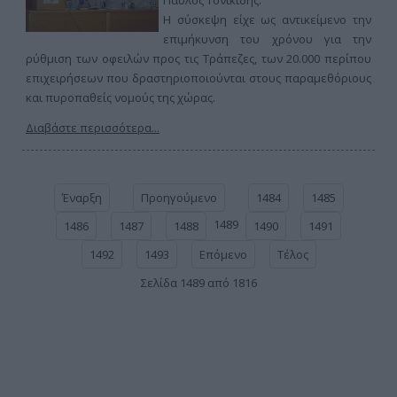
Παύλος Τονικίδης.
Η σύσκεψη είχε ως αντικείμενο την
επιμήκυνση του χρόνου για την
ρύθμιση των οφειλών προς τις Τράπεζες, των 20.000 περίπου
επιχειρήσεων που δραστηριοποιούνται στους παραμεθόριους
και πυροπαθείς νομούς της χώρας.
Διαβάστε περισσότερα...
Έναρξη
Προηγούμενο
1484
1485
1489
1486
1487
1488
1490
1491
1492
1493
Επόμενο
Τέλος
Σελίδα 1489 από 1816