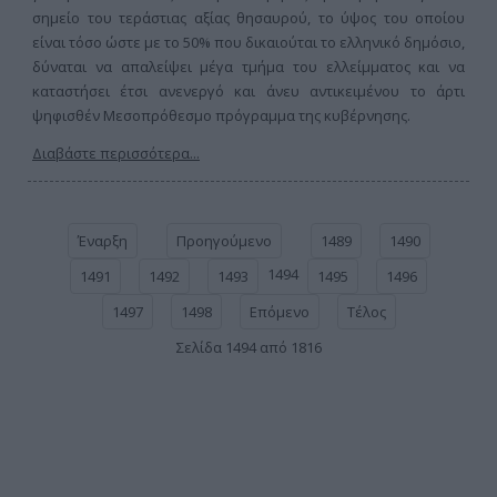
σημείο του τεράστιας αξίας θησαυρού, το ύψος του οποίου
είναι τόσο ώστε με το 50% που δικαιούται το ελληνικό δημόσιο,
δύναται να απαλείψει μέγα τμήμα του ελλείμματος και να
καταστήσει έτσι ανενεργό και άνευ αντικειμένου το άρτι
ψηφισθέν Μεσοπρόθεσμο πρόγραμμα της κυβέρνησης.
Διαβάστε περισσότερα...
Έναρξη
Προηγούμενο
1489
1490
1494
1491
1492
1493
1495
1496
1497
1498
Επόμενο
Τέλος
Σελίδα 1494 από 1816