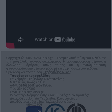
Copyright © 2006-2026 Eidisis.gr - Η ενημερωτική πύλη του Κιλκίς. Με
την επιφύλαξη παντός δικαιώματος. Η αναδημοσίευση μέρους ή
ολόκληρου άρθρου, όπως επίσης και η αναδημοσίευση
φωτογραφίας επιτρέπεται μόνο μέ έγγραφη άδεια του εκδότη.
Τερζενίδης Νικος
Σχεδίαση και Υλοποίηση
Ταυτότητα ιστοσελίδας
Επιχείρηση Τερζενίδης Κωνσταντίνος
Μεταλλικό, Κιλκίς, 61100
ΑΦΜ: 024638641, ΔΟΥ Κιλκίς
Τηλ.: 23410 27307
Email:
eidisis@eidisis.gr
Ιδιοκτήτης/ Νόμιμος εκπρ./ Διευθυντής/ Διαχειριστής/
Δικαιούχος domain: Τερζενίδης Κωνσταντίνος
Διευθύντρια σύνταξης: Παγλαρίδου Ιωάννα