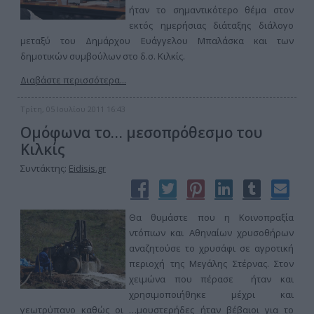
ήταν το σημαντικότερο θέμα στον
εκτός ημερήσιας διάταξης διάλογο
μεταξύ του Δημάρχου Ευάγγελου Μπαλάσκα και των
δημοτικών συμβούλων στο δ.σ. Κιλκίς.
Διαβάστε περισσότερα...
Τρίτη, 05 Ιουλίου 2011 16:43
Ομόφωνα το… μεσοπρόθεσμο του
Κιλκίς
Συντάκτης:
Eidisis.gr
Θα θυμάστε που η Κοινοπραξία
ντόπιων και Αθηναίων χρυσοθήρων
αναζητούσε το χρυσάφι σε αγροτική
περιοχή της Μεγάλης Στέρνας. Στον
χειμώνα που πέρασε ήταν και
χρησιμοποιήθηκε μέχρι και
γεωτρύπανο καθώς οι …μουστερήδες ήταν βέβαιοι για το