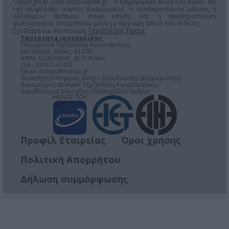
Copyright © 2006-2026 Eidisis.gr - Η ενημερωτική πύλη του Κιλκίς. Με
την επιφύλαξη παντός δικαιώματος. Η αναδημοσίευση μέρους ή
ολόκληρου άρθρου, όπως επίσης και η αναδημοσίευση
φωτογραφίας επιτρέπεται μόνο μέ έγγραφη άδεια του εκδότη.
Τερζενίδης Νικος
Σχεδίαση και Υλοποίηση
Ταυτότητα ιστοσελίδας
Επιχείρηση Τερζενίδης Κωνσταντίνος
Μεταλλικό, Κιλκίς, 61100
ΑΦΜ: 024638641, ΔΟΥ Κιλκίς
Τηλ.: 23410 27307
Email:
eidisis@eidisis.gr
Ιδιοκτήτης/ Νόμιμος εκπρ./ Διευθυντής/ Διαχειριστής/
Δικαιούχος domain: Τερζενίδης Κωνσταντίνος
Διευθύντρια σύνταξης: Παγλαρίδου Ιωάννα
Προφίλ Εταιρείας
Όροι χρήσης
Πολιτική Απορρήτου
Δήλωση συμμόρφωσης