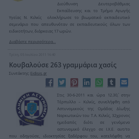
Διεύθυνση Δευτεροβάθμιας
Εκπαίδευσης και το Τμήμα Αγωγής
Υγείας Ν. Κιλκίς ολοκλήρωσε το βιωματικό εκπαιδευτικό
σεμινάριο που απευθυνόταν σε εκπαιδευτικούς όλων των
ειδικοτήτων, διάρκειας 17 ωρών.
Διαβάστε περισσότερα...
Τρίτη, 05 Ιουλίου 2011 16:40
Κουβαλούσε 263 γραμμάρια χασίς
Συντάκτης:
Eidisis.gr
Στις 30-6-2011 και ώρα 12.30΄, στην
Τέρπυλλο – Κιλκίς, συνελήφθη από
Αστυνομικούς της Ομάδας Δίωξης
Ναρκωτικών του Τ.Α. Κιλκίς, 32χρονος
ημεδαπός διότι σε γενόμενο
αστυνομικό έλεγχο σε Ι.Χ.Ε. αυτ/το
που οδηγούσε, ιδιοκτησίας ξαδέρφου του, κατελήφθη να