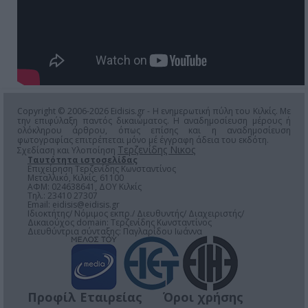
Copyright © 2006-2026 Eidisis.gr - Η ενημερωτική πύλη του Κιλκίς. Με
την επιφύλαξη παντός δικαιώματος. Η αναδημοσίευση μέρους ή
ολόκληρου άρθρου, όπως επίσης και η αναδημοσίευση
φωτογραφίας επιτρέπεται μόνο μέ έγγραφη άδεια του εκδότη.
Τερζενίδης Νικος
Σχεδίαση και Υλοποίηση
Ταυτότητα ιστοσελίδας
Επιχείρηση Τερζενίδης Κωνσταντίνος
Μεταλλικό, Κιλκίς, 61100
ΑΦΜ: 024638641, ΔΟΥ Κιλκίς
Τηλ.: 23410 27307
Email:
eidisis@eidisis.gr
Ιδιοκτήτης/ Νόμιμος εκπρ./ Διευθυντής/ Διαχειριστής/
Δικαιούχος domain: Τερζενίδης Κωνσταντίνος
Διευθύντρια σύνταξης: Παγλαρίδου Ιωάννα
Προφίλ Εταιρείας
Όροι χρήσης