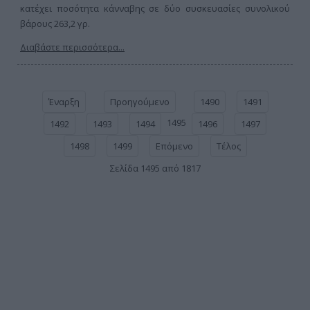
κατέχει ποσότητα κάνναβης σε δύο συσκευασίες συνολικού
βάρους 263,2 γρ.
Διαβάστε περισσότερα...
Έναρξη
Προηγούμενο
1490
1491
1495
1492
1493
1494
1496
1497
1498
1499
Επόμενο
Τέλος
Σελίδα 1495 από 1817