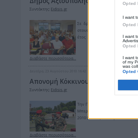
Δήμος Αξιούπολης : Μείωση τιμών
Opted 
Συντάκτης:
Eidisis.gr
I want t
Σε δραστική μείωση του τιμή
Opted 
στους διαφόρους βοσκοτόπους
I want 
έτος 2010, αποφάσισε το δημο
Advertis
Opted 
I want t
Διαβάστε περισσότερα...
of my P
was col
Δευτέρα, 23 Αυγούστου 2010 16:42
Opted 
Aπονομή Κόκκινου Μπερέ
Συντάκτης:
Eidisis.gr
Tην Πέμπτη 05 Αυγούστου 201
Μπερέ στο προσωπικό του Τμή
2010 Β΄ ΕΣΣΟ, στο στρατόπεδο «Ζ
Διαβάστε περισσότερα...