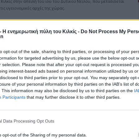
ιλκίς στην απειλή του ιού του Δυτικού Νείλου, που μεταδίδεται
ς υγειονομικές αρχές της χώρας.
r - Η ενημερωτική πύλη του Κιλκίς -
Do Not Process My Pers
on
ικού Νείλου
to opt-out of the sale, sharing to third parties, or processing of your per
formation for targeted advertising by us, please use the below opt-out s
r selection. Please note that after your opt-out request is processed y
ς έχει πλήξει σε μεγαλύτερο βαθμό ο ιός του δυτικού Νείλου,
eing interest-based ads based on personal information utilized by us or
τομα ανά 100.000 πληθυσμού έχουν προσβληθεί σε καθέναν από
disclosed to third parties prior to your opt-out. You may separately opt-
ην ώρα που ο αντίστοιχος αριθμός των ασθενών είναι τρεις στην
losure of your personal information by third parties on the IAB’s list of
νίκη, Σέρρες και Πιερία. Στο νομό Λάρισας, ένα επιβεβαιωμένο
. This information may also be disclosed by us to third parties on the
IA
ίδεται στον ιό του δυτικού Νείλου καταγράφηκε σε πληθυσμό
Participants
that may further disclose it to other third parties.
δημιολογική επιτήρηση, οι περισσότεροι ασθενείς κατοικούν σε
l Data Processing Opt Outs
o opt-out of the Sharing of my personal data.