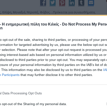
, Θλίψη, Μοναξιά, Ντροπή, Φόβος….Πρόκειται για συναισθήματα,
λλους και τον εαυτό και μας «ταλαιπωρούν». Γιατί άραγε μας
άδες (με γονείς, εκπαιδευτικούς, εφήβους, εθελοντές κ.ά.) που
r - Η ενημερωτική πύλη του Κιλκίς -
Do Not Process My Pers
ρόληψης "ΝΗΡΕΑΣ", παρατηρούμε ότι οι περισσότεροι άνθρωποι
on
άσουν τα συναισθήματα τους.
to opt-out of the sale, sharing to third parties, or processing of your per
formation for targeted advertising by us, please use the below opt-out s
r selection. Please note that after your opt-out request is processed y
eing interest-based ads based on personal information utilized by us or
ν πρώτη αντίσταση κατά των Γερμανών
disclosed to third parties prior to your opt-out. You may separately opt-
losure of your personal information by third parties on the IAB’s list of
. This information may also be disclosed by us to third parties on the
IA
Participants
that may further disclose it to other third parties.
α από την μαύρη άνοιξη του 1941. Από την μαύρη εκείνη ημέρα
α κατά την διάρκεια της μάχης με τους Γερμανούς έχασαν τη ζωή
3 Αμαραντιώτες. Με βαθιά συγκίνηση λοιπόν βρισκόμαστε σήμερα
στην εκδήλωση εις μνήμη των πεσόντων. Των νέων, των γενναίων
l Data Processing Opt Outs
τεί ότι θα γίνονταν ήρωες.
o opt-out of the Sharing of my personal data.