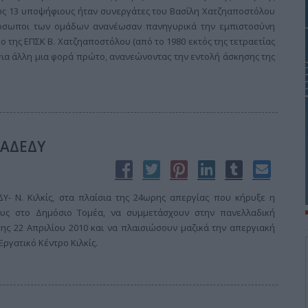
ους 13 υποψήφιους ήταν συνεργάτες του Βασίλη Χατζηαποστόλου
πρόσωποι των ομάδων ανανέωσαν πανηγυρικά την εμπιστοσύνη
 της ΕΠΣΚ Β. Χατζηαποστόλου (από το 1980 εκτός της τετραετίας
 για άλλη μια φορά πρώτο, ανανεώνοντας την εντολή άσκησης της
 ΑΔΕΔΥ
Υ- Ν. Κιλκίς, στα πλαίσια της 24ωρης απεργίας που κήρυξε η
ους στο Δημόσιο Τομέα, να συμμετάσχουν στην πανελλαδική
ης 22 Απριλίου 2010 και να πλαισιώσουν μαζικά την απεργιακή
Εργατικό Κέντρο Κιλκίς.