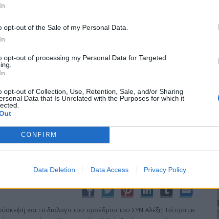
In
o opt-out of the Sale of my Personal Data.
In
to opt-out of processing my Personal Data for Targeted
ing.
In
o opt-out of Collection, Use, Retention, Sale, and/or Sharing
ersonal Data that Is Unrelated with the Purposes for which it
περίπτωση που διαπιστωθεί η μη τήρηση των υποχρεώσεων της
lected.
ροανήγγειλε ο Υφυπουργός Οικονομίας, Ανταγωνιστικότητας και
Out
 ερώτηση της βουλευτού του ΚΚΕ, Σοφίας Καλαντίδου.
CONFIRM
Data Deletion
Data Access
Privacy Policy
ητούν απάντηση-λύση
σύσκεψη και το διάλογο του προέδρου του ΣΥΝ Αλέξη Τσίπρα με