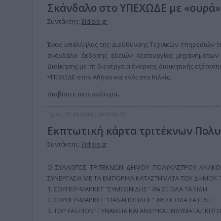
Σκάνδαλο στο ΥΠΕΧΩΔΕ με «ουρά» 
Συντάκτης:
Eidisis.gr
Ένας υπάλληλος της Διεύθυνσης Τεχνικών Υπηρεσιών τη
σκάνδαλο έκδοσης αδειών λειτουργίας μηχανημάτων
Διοίκησης με τη διενέργεια ένορκης διοικητικής εξέτα
ΥΠΕΧΩΔΕ στην Αθήνα και ενός στο Κιλκίς.
Διαβάστε περισσότερα...
Τρίτη, 20 Απριλίου 2010 04:45
Εκπτωτική κάρτα τριτέκνων Πολ
Συντάκτης:
Eidisis.gr
Ο ΣΥΛΛΟΓΟΣ ΤΡΙΤΕΚΝΩΝ ΔΗΜΟΥ ΠΟΛΥΚΑΣΤΡΟΥ ΑΝΑΚΟΙ
ΣΥΝΕΡΓΑΣΙΑ ΜΕ ΤΑ ΕΜΠΟΡΙΚΑ ΚΑΤΑΣΤΗΜΑΤΑ ΤΟΥ ΔΗΜΟΥ. Τ
1. ΣΟΥΠΕΡ-ΜΑΡΚΕΤ "ΣΥΜΕΩΝΙΔΗΣ" 4% ΣΕ ΟΛΑ ΤΑ ΕΙΔΗ
2. ΣΟΥΠΕΡ-ΜΑΡΚΕΤ "ΠΑΝΑΓΙΩΤΙΔΗΣ" 4% ΣΕ ΟΛΑ ΤΑ ΕΙΔΗ
3. ΤΟΡ FASHION" ΓΥΝΑΙΚΕΙΑ ΚΑΙ ΑΝΔΡΙΚΑ ΕΝΔΥΜΑΤΑ.ΕΚΠ