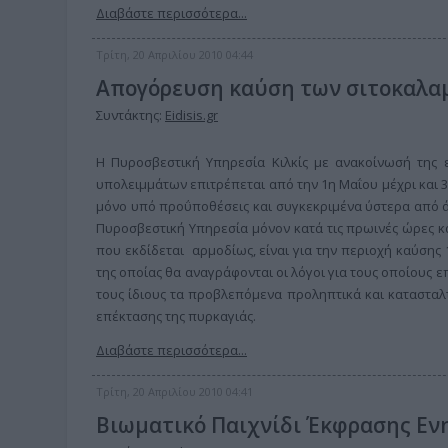
Διαβάστε περισσότερα...
Τρίτη, 20 Απριλίου 2010 04:44
Απογόρευση καύση των σιτοκαλα
Συντάκτης:
Eidisis.gr
Η Πυροσβεστική Υπηρεσία Κιλκίς με ανακοίνωσή της 
υπολειμμάτων επιτρέπεται από την 1η Μαΐου μέχρι και 3
μόνο υπό προΰποθέσεις και συγκεκριμένα ύστερα από ά
Πυροσβεστική Υπηρεσία μόνον κατά τις πρωινές ώρες κα
που εκδίδεται αρμοδίως, είναι για την περιοχή καύσης 
της οποίας θα αναγράφονται οι λόγοι για τους οποίους 
τους ίδιους τα προβλεπόμενα προληπτικά και κατασταλ
επέκτασης της πυρκαγιάς.
Διαβάστε περισσότερα...
Τρίτη, 20 Απριλίου 2010 04:41
Βιωματικό Παιχνίδι Έκφρασης Εν