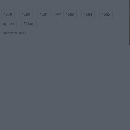
1582
1579
1580
1581
1583
1584
1585
Επόμενο
Τέλος
 1582 από 1817