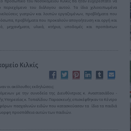
ικό προσωπικό του Νοσοκομείου Κιλκίς θα ήταν ευχερέστατο να
 περιεχόμενο του διάλογου αυτού. Τα ίδια χιλιοειπωμένα
υνελεύσεις γιατρών και λοιπών εργαζομένων, προβλήματα που
πρόσωπα, προβλήματα που προκαλούν απογοήτευση και οργή και
ό, μηχανήματα, υλικά, κτήρια, υποδομές και προπάντων
ομείο Κιλκίς
ιναν οι ακόλουθες εκδηλώσεις:
όμενων με την συνοδεία της Διευθύντριας κ. Αναστασιάδου -
ής Υπηρεσίας κ. Τοπαλίδου Παρασκευής επισκέφθηκαν το Κέντρο
διαφόρων πασχαλινών ειδών που κατασκεύασαν τα ίδια τα παιδιά
 όμορφη προσπάθεια αυτών των παιδιών.