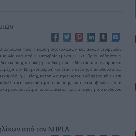
μιών
επισημαίνει πως η καύση σιτοκαλαμιών και άλλων γεωργικών
0 Ιουνίου και από 15 Οκτωβρίου μέχρι 31 Οκτωβρίου κάθε έτους,
δεια καύσης ατομική ή ομαδική, που εκδίδεται από την αρμόδια
ι μέχρι την 12η μεσημβρινή και όταν ο δείκτης επικινδυνότητας
1 (χαμηλή) ή 2 (μέση), κατόπιν αιτήσεως του ενδιαφερομένου επί
επιβάλλεται η αναγκαιότητα της καύσης, ώστε να λαμβάνονται από
τικά μέσα και μέτρα πυρασφάλειας προς αποφυγή του κινδύνου
ηλίκων από τον ΝΗΡΕΑ