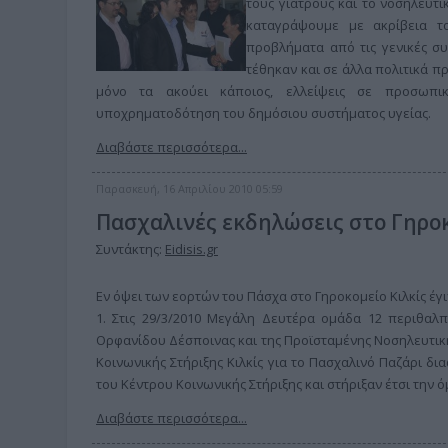
τους γιατρούς και το νοσηλευτ
καταγράψουμε με ακρίβεια το
προβλήματα από τις γενικές σ
τέθηκαν και σε άλλα πολιτικά 
μόνο τα ακούει κάποιος, ελλείψεις σε προσωπικ
υποχρηματοδότηση του δημόσιου συστήματος υγείας.
Διαβάστε περισσότερα...
Παρασκευή, 16 Απριλίου 2010 05:59
Πασχαλινές εκδηλώσεις στο Γηροκ
Συντάκτης:
Eidisis.gr
Εν όψει των εορτών του Πάσχα στο Γηροκομείο Κιλκίς έγ
1. Στις 29/3/2010 Μεγάλη Δευτέρα ομάδα 12 περιθαλπ
Ορφανίδου Δέσποινας και της Προϊσταμένης Νοσηλευτικ
Κοινωνικής Στήριξης Κιλκίς για το Πασχαλινό Παζάρι 
του Κέντρου Κοινωνικής Στήριξης και στήριξαν έτσι την
Διαβάστε περισσότερα...