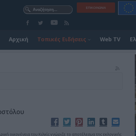
ΕΠΙΚΟΙΝΩΝΊΑ
Αρχική
Τοπικές Ειδήσεις
Web TV
Ε
οστόλου
ρική οικογένεια του Κιλκίς γνώριζε το αποτέλεσμα της εκλογικής