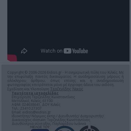
Copyright © 2006-2026 Eidisis.gr - Η ενημερωτική πύλη του Κιλκίς. Με
την επιφύλαξη παντός δικαιώματος. Η αναδημοσίευση μέρους ή
ολόκληρου άρθρου, όπως επίσης και η αναδημοσίευση
φωτογραφίας επιτρέπεται μόνο μέ έγγραφη άδεια του εκδότη.
Τερζενίδης Νικος
Σχεδίαση και Υλοποίηση
Ταυτότητα ιστοσελίδας
Επιχείρηση Τερζενίδης Κωνσταντίνος
Μεταλλικό, Κιλκίς, 61100
ΑΦΜ: 024638641, ΔΟΥ Κιλκίς
Τηλ.: 23410 27307
Email:
eidisis@eidisis.gr
Ιδιοκτήτης/ Νόμιμος εκπρ./ Διευθυντής/ Διαχειριστής/
Δικαιούχος domain: Τερζενίδης Κωνσταντίνος
Διευθύντρια σύνταξης: Παγλαρίδου Ιωάννα