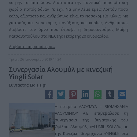
να μην τα πιστεύουν. Διότι κατά την ποντιακή παροιμία «τη
χωρί ο ποπάς δόξαν ‘κ έχ’». Να μην λέμε εμείς λοιπόν πόσο
καλό, αξιόπιστο και ανθρώπινο είναι το Νοσοκομείο Κιλκίς. Με
γιατρούς και νοσοκόμες πανάξιους και κυρίως Ανθρώπους.
Διαβάστε τον ύμνο που έγραψε η δημοσιογράφος Μαίρη
Κατσανοπούλου στα ΝΕΑ της Τετάρτης 20 Ιανουαρίου.
Διαβάστε περισσότερα...
Τρίτη, 26 Ιανουαρίου 2010 14:24
Συνεργασία Αλουμύλ με κινεζική
Yingli Solar
Συντάκτης:
Eidisis.gr
Η εταιρεία ΑΛΟΥΜΥΛ – ΒΙΟΜΗΧΑΝΙΑ
ΑΛΟΥΜΙΝΙΟΥ Α.Ε. επιβεβαίωσε τη
συνεργασία της θυγατρικής του
Ομίλου Αλουμύλ, «ALUMIL SOLAR», με
την Κινέζικη βιομηχανία «YINGLI» στα