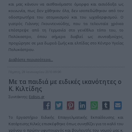
και μας κάνουν να αισθανόμαστε όμορφα και αισιόδοξα ως
κοινωνία, πως δεν χάθηκαν όλα, δεν ισοπεδώθηκαν από τον
οδοστρωτήρα του ατομικισμού και του ωχαδερφισμού. Ο
γιατρός Γιάννης Γκουντενούδης, που τα τελευταία χρόνια
επέστρεψε από τη Γερμανία στο γενέθλιο τόπο του, το
Πολύκαστρο, όπου σήμερα διαβιεί ως συνταξιούχος,
προχώρησε σε μια δωρεά ζωής και ελπίδας στο Κέντρο Υγείας
Πολυκάστρου.
Διαβάστε περισσότερα...
Πέμπτη, 28 Ιανουαρίου 2010 09:00
Με τα παιδιά με ειδικές ικανότητες ο
Κ. Κιλτίδης
Συντάκτης:
Eidisis.gr
Το Εργαστήριο Ειδικής Επαγγελματικής Εκπαίδευσης και
Κατάρτισης Κιλκίς επισκέφθηκε όπως συνηθίζει για το καλό του
χρόνου ο πρώην υφυπουργός και βουλευτής του νομού μας κ.