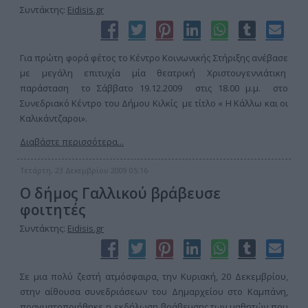
Συντάκτης:
Eidisis.gr
Για πρώτη φορά φέτος το Κέντρο Κοινωνικής Στήριξης ανέβασε
με μεγάλη επιτυχία μία θεατρική Χριστουγεννιάτικη
παράσταση το Σάββατο 19.12.2009 στις 18.00 μ.μ. στο
Συνεδριακό Κέντρο του Δήμου Κιλκίς με τίτλο « Η Κάλλω και οι
Καλικάντζαροι».
Διαβάστε περισσότερα...
Τετάρτη, 23 Δεκεμβρίου 2009 05:16
Ο δήμος Γαλλικού βράβευσε
φοιτητές
Συντάκτης:
Eidisis.gr
Σε μια πολύ ζεστή ατμόσφαιρα, την Κυριακή, 20 Δεκεμβρίου,
στην αίθουσα συνεδριάσεων του Δημαρχείου στο Καμπάνη,
πραγματοποιήθηκε η εκδήλωση βράβευσης των μαθητών που