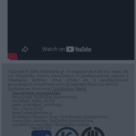
Copyright © 2006-2026 Eidisis.gr - Η ενημερωτική πύλη του Κιλκίς. Με
την επιφύλαξη παντός δικαιώματος. Η αναδημοσίευση μέρους ή
ολόκληρου άρθρου, όπως επίσης και η αναδημοσίευση
φωτογραφίας επιτρέπεται μόνο μέ έγγραφη άδεια του εκδότη.
Τερζενίδης Νικος
Σχεδίαση και Υλοποίηση
Ταυτότητα ιστοσελίδας
Επιχείρηση Τερζενίδης Κωνσταντίνος
Μεταλλικό, Κιλκίς, 61100
ΑΦΜ: 024638641, ΔΟΥ Κιλκίς
Τηλ.: 23410 27307
Email:
eidisis@eidisis.gr
Ιδιοκτήτης/ Νόμιμος εκπρ./ Διευθυντής/ Διαχειριστής/
Δικαιούχος domain: Τερζενίδης Κωνσταντίνος
Διευθύντρια σύνταξης: Παγλαρίδου Ιωάννα