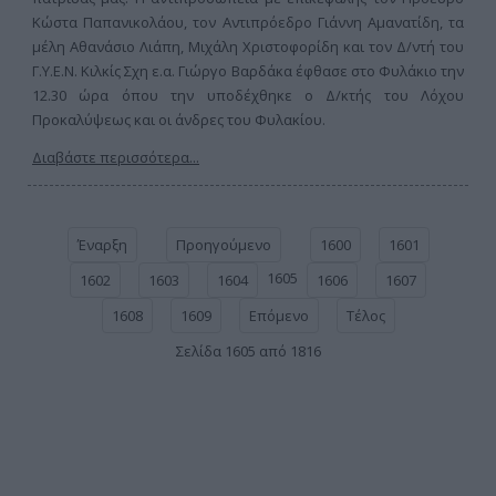
Κώστα Παπανικολάου, τον Αντιπρόεδρο Γιάννη Αμανατίδη, τα
μέλη Αθανάσιο Λιάπη, Μιχάλη Χριστοφορίδη και τον Δ/ντή του
Γ.Υ.Ε.Ν. Κιλκίς Σχη ε.α. Γιώργο Βαρδάκα έφθασε στο Φυλάκιο την
12.30 ώρα όπου την υποδέχθηκε ο Δ/κτής του Λόχου
Προκαλύψεως και οι άνδρες του Φυλακίου.
Διαβάστε περισσότερα...
Έναρξη
Προηγούμενο
1600
1601
1605
1602
1603
1604
1606
1607
1608
1609
Επόμενο
Τέλος
Σελίδα 1605 από 1816