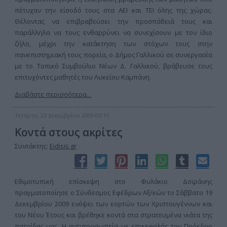
πέτυχαν την είσοδό τους στα ΑΕΙ και ΤΕΙ όλης της χώρας.
Θέλοντας να επιβραβεύσει την προσπάθειά τους και
παράλληλα να τους ενθαρρύνει να συνεχίσουν με τον ίδιο
ζήλο, μέχρι την κατάκτηση των στόχων τους στην
πανεπιστημιακή τους πορεία, ο Δήμος Γαλλικού σε συνεργασία
με το Τοπικό Συμβούλιο Νέων Δ. Γαλλικού, βράβευσε τους
επιτυχόντες μαθητές του Λυκείου Καμπάνη.
Διαβάστε περισσότερα...
Τετάρτη, 23 Δεκεμβρίου 2009 05:15
Κοντά στους ακρίτες
Συντάκτης:
Eidisis.gr
Εθιμοτυπική επίσκεψη στο Φυλάκιο Δοϊράνης
πραγματοποίησε ο Σύνδεσμος Εφέδρων Αξ/κών το Σάββατο 19
Δεκεμβρίου 2009 ενόψει των εορτών των Χριστουγέννων και
του Νέου Έτους και βρέθηκε κοντά στα στρατευμένα νιάτα της
πατρίδας μας. Η αντιπροσωπεία με επικεφαλής τον Πρόεδρο