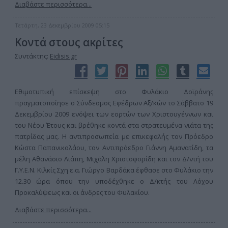
Διαβάστε περισσότερα...
Τετάρτη, 23 Δεκεμβρίου 2009 05:15
Κοντά στους ακρίτες
Συντάκτης:
Eidisis.gr
Εθιμοτυπική επίσκεψη στο Φυλάκιο Δοϊράνης
πραγματοποίησε ο Σύνδεσμος Εφέδρων Αξ/κών το Σάββατο 19
Δεκεμβρίου 2009 ενόψει των εορτών των Χριστουγέννων και
του Νέου Έτους και βρέθηκε κοντά στα στρατευμένα νιάτα της
πατρίδας μας. Η αντιπροσωπεία με επικεφαλής τον Πρόεδρο
Κώστα Παπανικολάου, τον Αντιπρόεδρο Γιάννη Αμανατίδη, τα
μέλη Αθανάσιο Λιάπη, Μιχάλη Χριστοφορίδη και τον Δ/ντή του
Γ.Υ.Ε.Ν. Κιλκίς Σχη ε.α. Γιώργο Βαρδάκα έφθασε στο Φυλάκιο την
12.30 ώρα όπου την υποδέχθηκε ο Δ/κτής του Λόχου
Προκαλύψεως και οι άνδρες του Φυλακίου.
Διαβάστε περισσότερα...