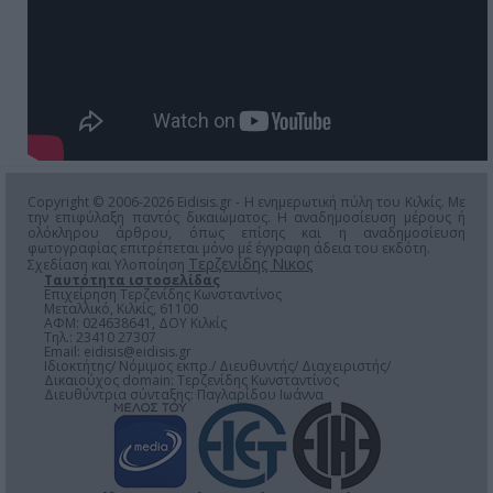
Copyright © 2006-2026 Eidisis.gr - Η ενημερωτική πύλη του Κιλκίς. Με
την επιφύλαξη παντός δικαιώματος. Η αναδημοσίευση μέρους ή
ολόκληρου άρθρου, όπως επίσης και η αναδημοσίευση
φωτογραφίας επιτρέπεται μόνο μέ έγγραφη άδεια του εκδότη.
Τερζενίδης Νικος
Σχεδίαση και Υλοποίηση
Ταυτότητα ιστοσελίδας
Επιχείρηση Τερζενίδης Κωνσταντίνος
Μεταλλικό, Κιλκίς, 61100
ΑΦΜ: 024638641, ΔΟΥ Κιλκίς
Τηλ.: 23410 27307
Email:
eidisis@eidisis.gr
Ιδιοκτήτης/ Νόμιμος εκπρ./ Διευθυντής/ Διαχειριστής/
Δικαιούχος domain: Τερζενίδης Κωνσταντίνος
Διευθύντρια σύνταξης: Παγλαρίδου Ιωάννα