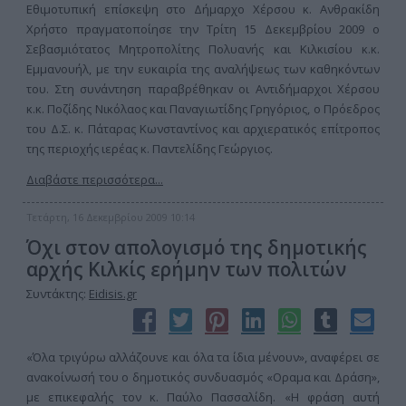
Εθιμοτυπική επίσκεψη στο Δήμαρχο Χέρσου κ. Ανθρακίδη
Χρήστο πραγματοποίησε την Τρίτη 15 Δεκεμβρίου 2009 ο
Σεβασμιότατος Μητροπολίτης Πολυανής και Κιλκισίου κ.κ.
Εμμανουήλ, με την ευκαιρία της αναλήψεως των καθηκόντων
του. Στη συνάντηση παραβρέθηκαν οι Αντιδήμαρχοι Χέρσου
κ.κ. Ποζίδης Νικόλαος και Παναγιωτίδης Γρηγόριος, ο Πρόεδρος
του Δ.Σ. κ. Πάταρας Κωνσταντίνος και αρχιερατικός επίτροπος
της περιοχής ιερέας κ. Παντελίδης Γεώργιος.
Διαβάστε περισσότερα...
Τετάρτη, 16 Δεκεμβρίου 2009 10:14
Όχι στον απολογισμό της δημοτικής
αρχής Κιλκίς ερήμην των πολιτών
Συντάκτης:
Eidisis.gr
«Όλα τριγύρω αλλάζουνε και όλα τα ίδια μένουν», αναφέρει σε
ανακοίνωσή του ο δημοτικός συνδυασμός «Οραμα και Δράση»,
με επικεφαλής τον κ. Παύλο Πασσαλίδη. «Η φράση αυτή